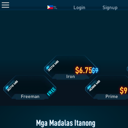
Login
Signup
TL
Detalye
ng
Iron
Plan
Detalye
Detalye
ng
ng
Freeman
Prime
Plan
Plan
6.75
9
Iron
FREE
Freeman
Pri
Mga Madalas Itanong