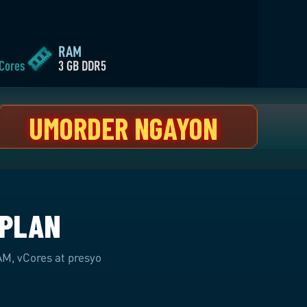
R NGAYON
RAM
 Cores
3 GB DDR5
 PLAN
M, vCores at presyo