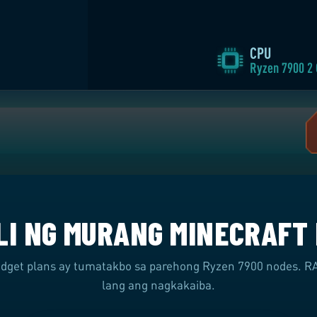
UMORDE
CPU
Ryzen 7900 2
LI NG MURANG MINECRAFT
udget plans ay tumatakbo sa parehong Ryzen 7900 nodes. RA
lang ang nagkakaiba.