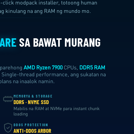
1-click modpack installer, totoong human
pag kinulang na ang RAM ng mundo mo.
ARE
SA BAWAT MURANG
g parehong
AMD Ryzen 7900
CPUs,
DDR5 RAM
 Single-thread performance, ang sukatan na
plans na inaalok namin.
MEMORYA & STORAGE
DDR5 · NVME SSD
Mabilis na RAM at NVMe para instant chunk
loading
DDOS PROTECTION
ANTI-DDOS ARBOR