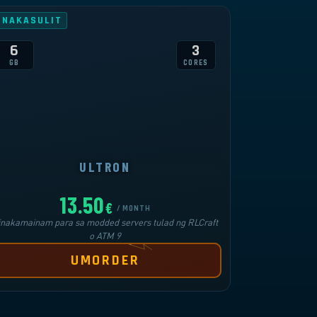
INAKASULIT
6
3
GB
CORES
ULTRON
13.50
€
/ MONTH
inakamainam para sa modded servers tulad ng RLCraft
o ATM 9
UMORDER