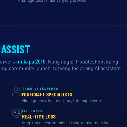
I-manage lahat mula sa iyong browser
 ASSIST
servers
mula pa 2015
. Kung nagta-troubleshoot ka ng
ng community launch, totoong tao at ang AI assistant
TUNAY NA EKSPERTO
MINECRAFT SPECIALISTS
Hindi generic hosting reps, totoong players
LIVE CONSOLE
REAL-TIME LOGS
Mag-run ng commands at mag-debug mula sa