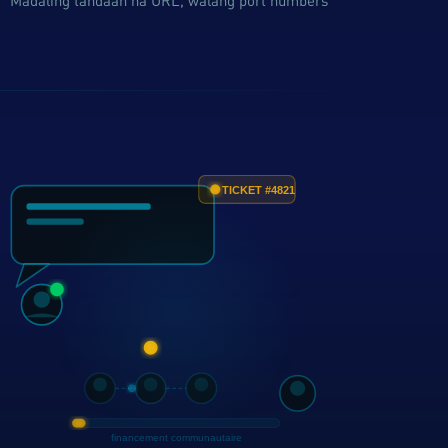
Madaling tandaan na URL, walang port numbers