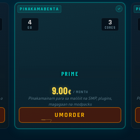
PINAKAMABENTA
P
4
3
GB
CORES
PRIME
9.00
€
/ MONTH
 o
Pinakamainam para sa maliliit na SMP, plugins,
P
magagaan na modpacks
UMORDER