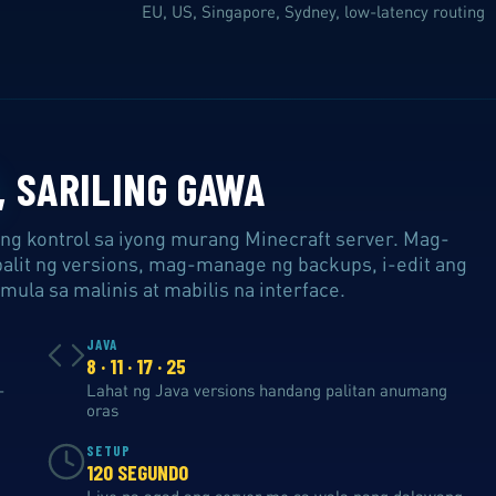
EU, US, Singapore, Sydney, low-latency routing
, SARILING GAWA
ng kontrol sa iyong murang Minecraft server. Mag-
gpalit ng versions, mag-manage ng backups, i-edit ang
 mula sa malinis at mabilis na interface.
JAVA
8 · 11 · 17 · 25
-
Lahat ng Java versions handang palitan anumang
oras
SETUP
120 SEGUNDO
Live na agad ang server mo sa wala pang dalawang