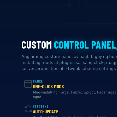
CUSTOM
CONTROL PANEL
Ang aming custom panel ay nagbibigay ng buo
install ng mods at plugins sa isang click, ma
server.properties at i-tweak lahat ng settings
PANEL
ONE-CLICK MODS
Mag-install ng Forge, Fabric, Spigot, Paper agad
agad
VERSIONS
AUTO-UPDATE
Vanilla, Bukkit, Spigot, Paper, Forge, Fabric