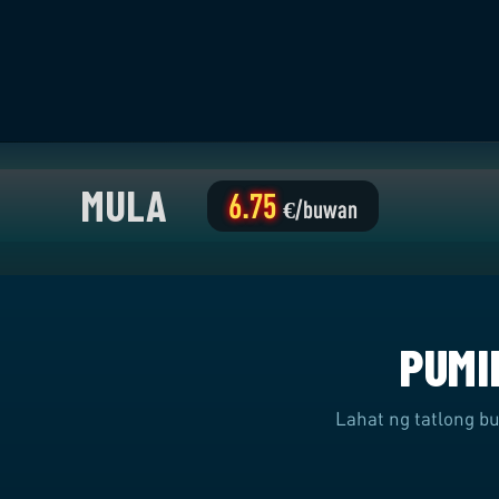
MULA
6.75
€/buwan
PUMI
Lahat ng tatlong b