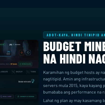
ABOT-KAYA, HINDI TINIPID A
BUDGET MIN
NA HINDI NA
Karamihan ng budget hosts ay nag
nagtitipid. Amin ang infrastruct
servers mula 2015, kaya kayang p
bumababa ang performance na r
Lahat ng plan ay may kasamang b