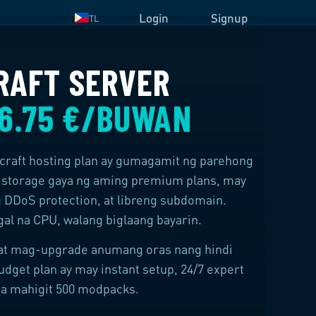
Login
Signup
TL
RAFT SERVER
6.75 €/BUWAN
raft hosting plan ay gumagamit ng parehong
storage gaya ng aming premium plans, may
g DDoS protection, at libreng subdomain.
al na CPU, walang biglaang bayarin.
 at mag-upgrade anumang oras nang hindi
get plan ay may instant setup, 24/7 expert
 sa mahigit 500 modpacks.