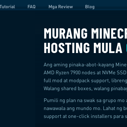
Tutorial
FAQ
Mga Review
Blog
MURANG MINEC
HOSTING MULA
Ang aming pinaka-abot-kayang Minec
AMD Ryzen 7900
nodes at
NVMe SSD
full mod at modpack support, libren
Walang shared boxes, walang pinabag
Pumili ng plan na swak sa grupo mo
nawawala ang mundo mo. Lahat ng bud
support at one-click installers para