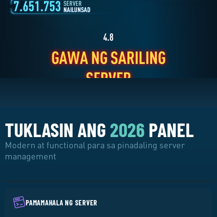
4.8
7.651.753
GAWA NG SARILING
SERVER
NAILUNSAD
SERVER
TUKLASIN ANG
2026
PANEL
Modern at functional para sa pinadaling server
management
PAMAMAHALA NG SERVER