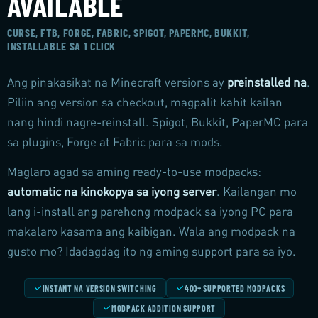
AVAILABLE
CURSE, FTB, FORGE, FABRIC, SPIGOT, PAPERMC, BUKKIT,
INSTALLABLE SA 1 CLICK
Ang pinakasikat na Minecraft versions ay
preinstalled na
.
Piliin ang version sa checkout, magpalit kahit kailan
nang hindi nagre-reinstall. Spigot, Bukkit, PaperMC para
sa plugins, Forge at Fabric para sa mods.
Maglaro agad sa aming ready-to-use modpacks:
automatic na kinokopya sa iyong server
. Kailangan mo
lang i-install ang parehong modpack sa iyong PC para
makalaro kasama ang kaibigan. Wala ang modpack na
gusto mo? Idadagdag ito ng aming support para sa iyo.
INSTANT NA VERSION SWITCHING
400+ SUPPORTED MODPACKS
MODPACK ADDITION SUPPORT