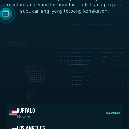
maglaro ang iyong komunidad. I-click ang pin para
subukan ang iyong totoong koneksyon.
—
BUFFALO
ny.mchost.pro
New York
LOS ANGELES