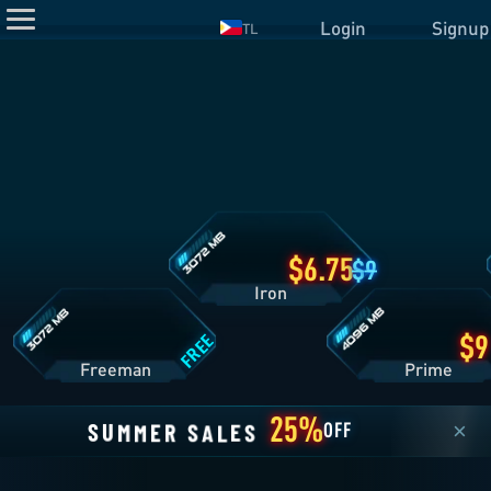
TL
Detalye
ng
Iron
Plan
Detalye
Detalye
ng
ng
Freeman
Prime
Plan
Plan
6.75
9
Iron
FREE
Freeman
Pri
25%
S
E
L
A
S
R
E
S
U
M
M
×
OFF