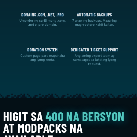
DOMAINS .COM, .NET, .PRO
AUTOMATIC BACKUPS
Umorder ng sarili mong .com,
7 araw ng backups. Maaaring
.net o .pro domain.
mag-restore kahit kailan.
DONATION SYSTEM
DEDICATED TICKET SUPPORT
Custom page para mapahaba
Ang aming expert team ay
ang iyong renta.
sumasagot sa lahat ng iyong
request.
HIGIT SA
400 NA BERSYON
AT MODPACKS NA