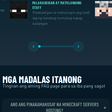
PALAKAIBIGAN AT MATULUNGING
STAFF
say
Palakaibigan at matulungin ang staff,
laging handang tumulong kapag
kailangan.
MGA MADALAS ITANONG
Tingnan ang aming FAQ page para sa iba pang sagot
ANO ANG PINAKAMAHUSAY NA MINECRAFT SERVERS
+
HOSTING?