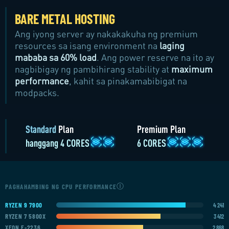
BARE METAL HOSTING
Ang iyong server ay nakakakuha ng premium
resources sa isang environment na
laging
mababa sa 60% load
. Ang power reserve na ito ay
nagbibigay ng pambihirang stability at
maximum
performance
, kahit sa pinakamabibigat na
modpacks.
Standard
Plan
Premium Plan
hanggang 4 CORES
6 CORES
Ⓘ
PAGHAHAMBING NG CPU PERFORMANCE
RYZEN 9 7900
4 241
RYZEN 7 5800X
3 412
XEON E-2236
2 868