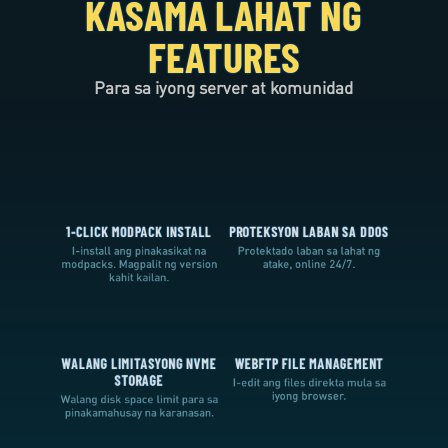
KASAMA LAHAT NG
FEATURES
Para sa iyong server at komunidad
1-CLICK MODPACK INSTALL
PROTEKSYON LABAN SA DDOS
I-install ang pinakasikat na
Protektado laban sa lahat ng
modpacks. Magpalit ng version
atake, online 24/7.
kahit kailan.
WALANG LIMITASYONG NVME
WEBFTP FILE MANAGEMENT
STORAGE
I-edit ang files direkta mula sa
iyong browser.
Walang disk space limit para sa
pinakamahusay na karanasan.