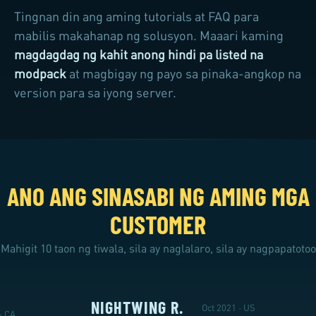
Tingnan din ang aming tutorials at FAQ para
mabilis makahanap ng solusyon. Maaari kaming
magdagdag ng kahit anong hindi pa listed na
modpack
at magbigay ng payo sa pinaka-angkop na
version para sa iyong server.
ANO ANG SINASABI NG AMING MGA
CUSTOMER
Mahigit 10 taon ng tiwala, sila ay naglalaro, sila ay nagpapatotoo
NIGHTWING R.
Oct 2021 · US
· CA