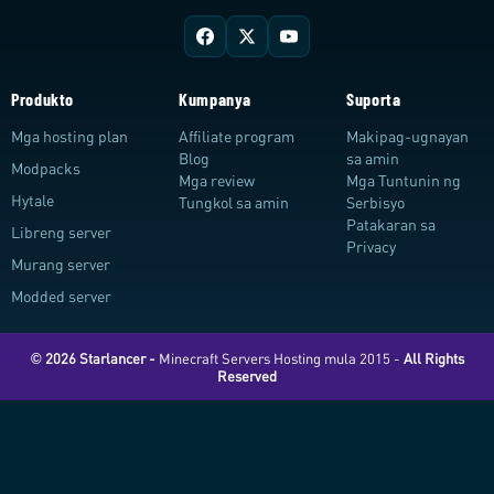
Produkto
Kumpanya
Suporta
Mga hosting plan
Affiliate program
Makipag-ugnayan
Blog
sa amin
Modpacks
Mga review
Mga Tuntunin ng
Hytale
Tungkol sa amin
Serbisyo
Patakaran sa
Libreng server
Privacy
Murang server
Modded server
© 2026 Starlancer -
Minecraft Servers Hosting mula 2015 -
All Rights
Reserved