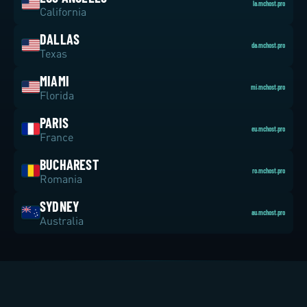
la.mchost.pro
California
DALLAS
da.mchost.pro
Texas
MIAMI
mi.mchost.pro
Florida
PARIS
eu.mchost.pro
France
BUCHAREST
ro.mchost.pro
Romania
SYDNEY
au.mchost.pro
Australia