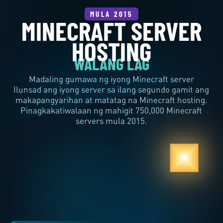
MINECRAFT SERVER
HOSTING
WALANG LAG
MULA 2015
Madaling gumawa ng iyong Minecraft server
Ilunsad ang iyong server sa ilang segundo gamit ang
makapangyarihan at matatag na Minecraft hosting.
Pinagkakatiwalaan ng mahigit 750,000 Minecraft
servers mula 2015.