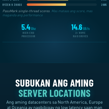
AMD RYZEN 7900
RYZEN 9 3900X
2 695
SA BAWAT SERVER
PassMark single-thread scores
. Mas mataas ang score, mas
maganda ang performance
5.4
14.6
Ghz
GB/s
HIGH-END
2× NVME
PROCESSOR
RAID DRIVES
SUBUKAN ANG AMING
SERVER LOCATIONS
Ang aming datacenters sa North America, Europe
at Oceania ay nagbibigay ng low latency saan man