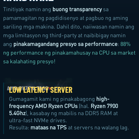
Tinitiyak namin ang
buong transparency
sa
pamamagitan ng pagdidisenyo at pagbuo ng aming
sariling mga makina. Dahil dito, naiiwasan namin ang
mga limitasyon ng third-party at naibibigay namin
ang
pinakamagandang presyo sa performance
:
88%
ng performance ng pinakamahusay na CPU sa market
sa kalahating presyo!
LOW LATENCY SERVER
Gumagamit kami ng pinakabagong
high-
frequency AMD Ryzen CPUs
(hal.
Ryzen 7900
5.4Ghz
), kasabay ng mabilis na DDR5 RAM at
ultra-fast NVMe drives.
Resulta:
mataas na TPS
at servers na walang lag.