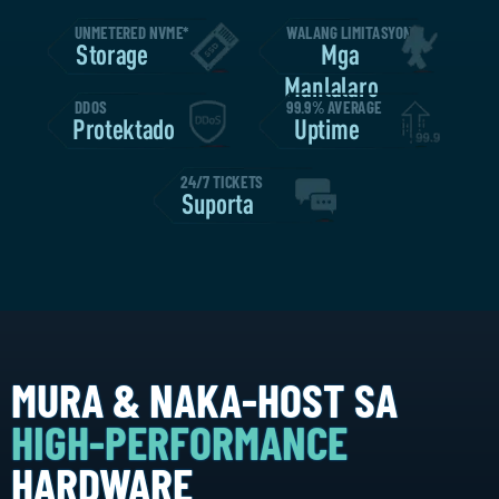
UNMETERED NVME*
WALANG LIMITASYON
Storage
Mga
Manlalaro
DDOS
99.9% AVERAGE
Protektado
Uptime
24/7 TICKETS
Suporta
MURA & NAKA-HOST SA
HIGH-PERFORMANCE
HARDWARE