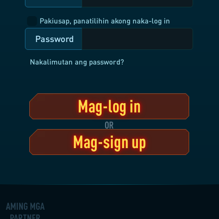
Pakiusap, panatilihin akong naka-log in
Password
Nakalimutan ang password?
Mag-log in
OR
Mag-sign up
AMING MGA
PARTNER