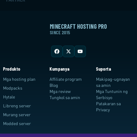
MINECRAFT HOSTING PRO
SINCE 2015
Produkto
Kumpanya
Suporta
Mga hosting plan
Affiliate program
Makipag-ugnayan
Blog
sa amin
Modpacks
Mga review
Mga Tuntunin ng
Hytale
Tungkol sa amin
Serbisyo
Patakaran sa
Libreng server
Privacy
Murang server
Modded server