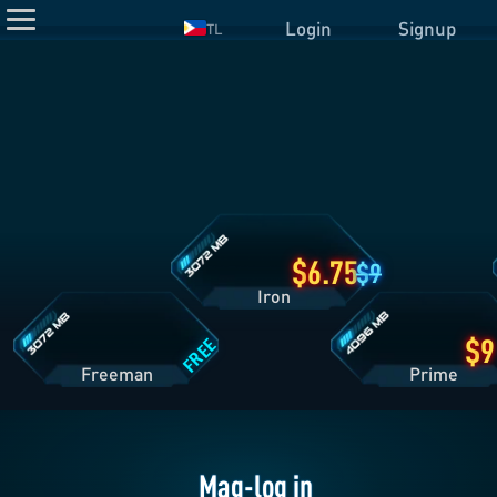
Login
Signup
TL
Detalye
ng
Iron
Plan
Detalye
Detalye
ng
ng
Freeman
Prime
Plan
Plan
6.75
9
Iron
FREE
Freeman
Pri
Mag-log in