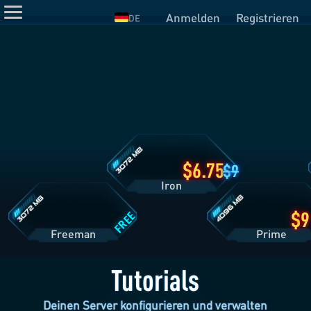
Anmelden
Registrieren
DE
Iron
Tarifdetails
Freeman
Prime
Tarifdetails
Tarifdetails
6.75
9
Iron
FREE
Freeman
Pri
Tutorials
Deinen Server konfigurieren und verwalten