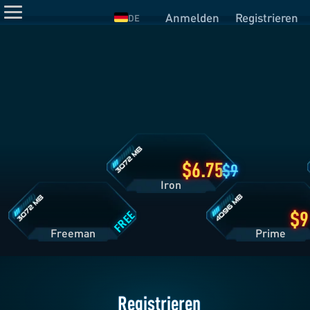
Anmelden
Registrieren
DE
Iron
Tarifdetails
Freeman
Prime
Tarifdetails
Tarifdetails
6.75
9
Iron
FREE
Freeman
Pri
Registrieren