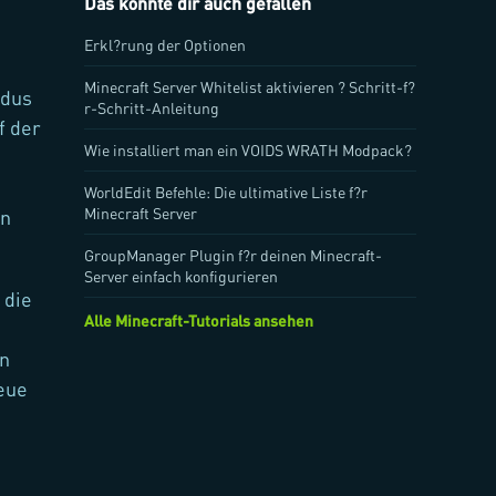
Das könnte dir auch gefallen
Erkl?rung der Optionen
Minecraft Server Whitelist aktivieren ? Schritt-f?
odus
r-Schritt-Anleitung
f der
Wie installiert man ein VOIDS WRATH Modpack?
WorldEdit Befehle: Die ultimative Liste f?r
Minecraft Server
en
GroupManager Plugin f?r deinen Minecraft-
Server einfach konfigurieren
 die
Alle Minecraft-Tutorials ansehen
en
eue