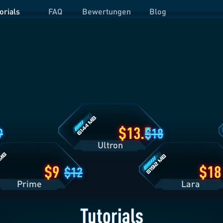
orials
FAQ
Bewertungen
Blog
Ultron
O
Tarifdetails
T
Lara
tails
Tarifdetails
13.5
9
18
Ultron
9
18
12
Prime
Lara
Tutorials