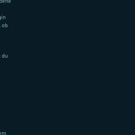
edene
gin
l ob
t du
dem