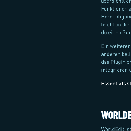
übersichtlic
Funktionen a
Berechtigung
leicht an di
du einen Sur
Ein weiterer 
anderen beli
das Plugin p
integrieren 
EssentialsX
WORLDE
WorldEdit is