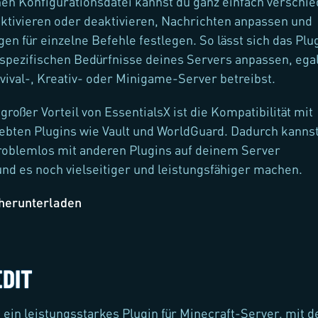
hen Konfigurationsdatei kannst du ganz einfach verschi
ktivieren oder deaktivieren, Nachrichten anpassen und
en für einzelne Befehle festlegen. So lässt sich das Plu
e spezifischen Bedürfnisse deines Servers anpassen, ega
vival-, Kreativ- oder Minigame-Server betreibst.
großer Vorteil von EssentialsX ist die Kompatibilität mit
ebten Plugins wie Vault und WorldGuard. Dadurch kanns
roblemlos mit anderen Plugins auf deinem Server
und es noch vielseitiger und leistungsfähiger machen.
 herunterladen
DIT
t ein leistungsstarkes Plugin für Minecraft-Server, mit 