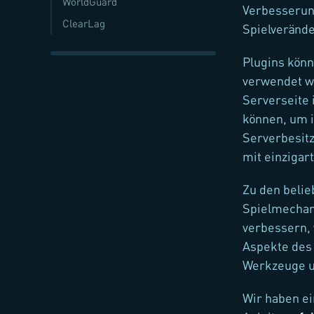
WorldGuard
Verbesserung
ClearLag
Spielverände
Plugins kön
verwendet we
Serverseite 
können, um i
Serverbesitz
mit einzigar
Zu den belie
Spielmechan
verbessern, 
Aspekte des 
Werkzeuge un
Wir haben ei