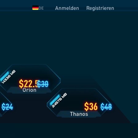
Anmelden
Registrieren
DE
rion
arifdetails
Thanos
Tarifdetails
22.5
30
Orion
36
24
48
Thanos