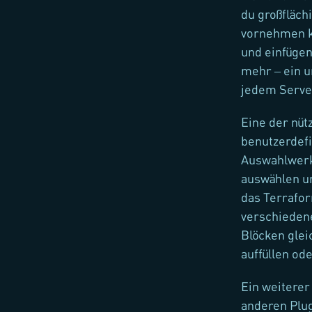
du großfläch
vornehmen ka
und einfügen
mehr – ein 
jedem Serve
Eine der nüt
benutzerdefi
Auswahlwerk
auswählen u
das Terrafor
verschieden
Blöcken glei
auffüllen od
Ein weiterer 
anderen Plug