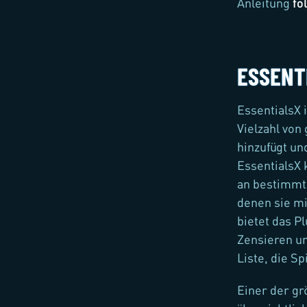
Anleitung
fo
ESSENT
EssentialsX 
Vielzahl vo
hinzufügt un
EssentialsX 
an bestimmte
denen sie mi
bietet das 
Zensieren u
Liste, die S
Einer der grö