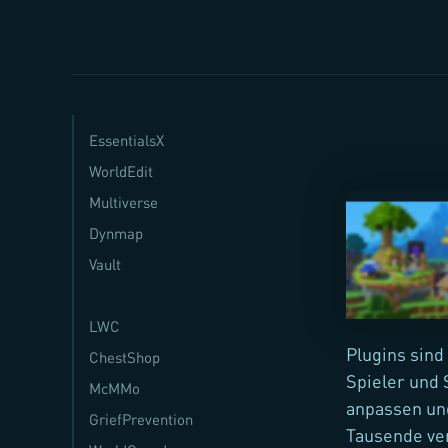
EssentialsX
WorldEdit
Multiverse
Dynmap
Vault
LWC
Plugins sind
ChestShop
Spieler und 
McMMo
anpassen und
GriefPrevention
Tausende ver