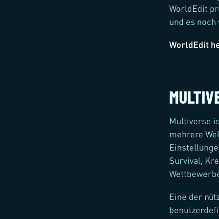
WorldEdit pr
und es noch 
WorldEdit h
MULTIV
Multiverse i
mehrere Welt
Einstellunge
Survival, Kr
Wettbewerbe 
Eine der nüt
benutzerdefi