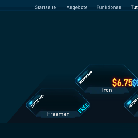
Startseite
Angebote
Funktionen
Tut
Iron
Tarifdetails
Freeman
Prime
Tarifdetails
Tarifde
6.75
Iron
FREE
Freeman