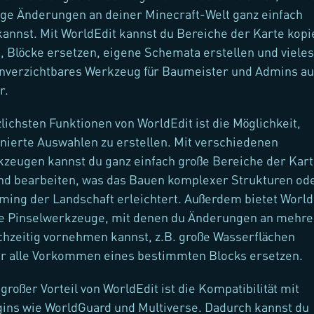
ige Änderungen an deiner Minecraft-Welt ganz einfach
nnst. Mit WorldEdit kannst du Bereiche der Karte kopi
, Blöcke ersetzen, eigene Schemata erstellen und vieles
unverzichtbares Werkzeug für Baumeister und Admins au
r.
zlichsten Funktionen von WorldEdit ist die Möglichkeit,
nierte Auswahlen zu erstellen. Mit verschiedenen
zeugen kannst du ganz einfach große Bereiche der Kar
nd bearbeiten, was das Bauen komplexer Strukturen od
ming der Landschaft erleichtert. Außerdem bietet World
e Pinselwerkzeuge, mit denen du Änderungen an mehre
chzeitig vornehmen kannst, z.B. große Wasserflächen
er alle Vorkommen eines bestimmten Blocks ersetzen.
großer Vorteil von WorldEdit ist die Kompatibilität mit
ins wie WorldGuard und Multiverse. Dadurch kannst du