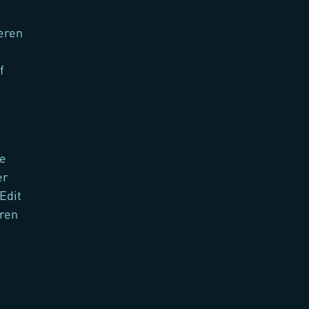
eren
f
te
er
Edit
ren