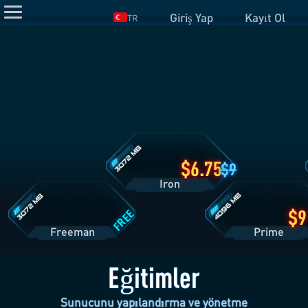
Giriş Yap
Kayıt Ol
TR
Iron
Planı
Detayları
Freeman
Prime
Planı
Planı
Detayları
Detayları
6.75
9
Iron
FREE
Freeman
Pri
Eğitimler
Sunucunu yapılandırma ve yönetme