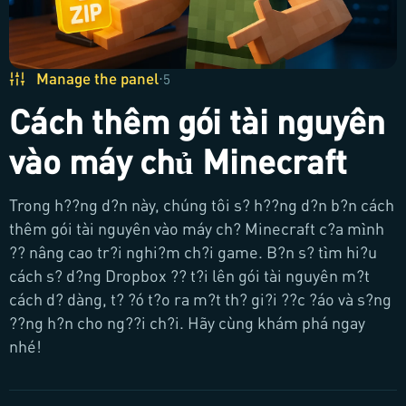
Manage the panel
·
5
Cách thêm gói tài nguyên
vào máy chủ Minecraft
Trong h??ng d?n này, chúng tôi s? h??ng d?n b?n cách
thêm gói tài nguyên vào máy ch? Minecraft c?a mình
?? nâng cao tr?i nghi?m ch?i game. B?n s? tìm hi?u
cách s? d?ng Dropbox ?? t?i lên gói tài nguyên m?t
cách d? dàng, t? ?ó t?o ra m?t th? gi?i ??c ?áo và s?ng
??ng h?n cho ng??i ch?i. Hãy cùng khám phá ngay
nhé!