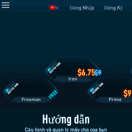
Đăng Nhập
Đăng Ký
VI
Chi
Tiết
Gói
Iron
Chi
Chi
Tiết
Tiết
Gói
Gói
Freeman
Prime
6.75
9
Iron
FREE
Freeman
Pri
Hướng dẫn
Cấu hình và quản lý máy chủ của bạn