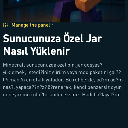
Manage the panel
·
4
Sunucunuza Özel Jar
Nasıl Yüklenir
Minecraft sunucunuzda özel bir .jar dosyas?
yüklemek, istedi?iniz sürüm veya mod paketini çal??
t?rman?n en etkili yoludur. Bu rehberde, ad?m ad?m
nas?l yapaca??n?z? ö?renerek, kendi benzersiz oyun
deneyiminizi olu?turabileceksiniz. Hadi ba?layal?m!