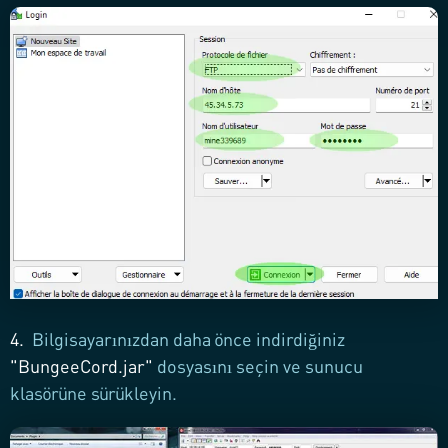
4.
Bilgisayarınızdan daha önce indirdiğiniz
"BungeeCord.jar"
dosyasını seçin ve sunucu
klasörüne sürükleyin.