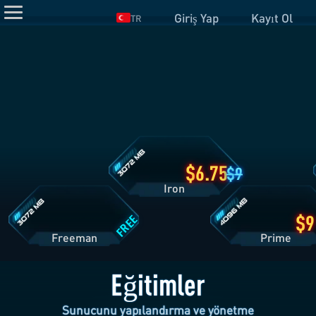
Giriş Yap
Kayıt Ol
TR
Iron
Planı
Detayları
Freeman
Prime
Planı
Planı
Detayları
Detayları
6.75
9
Iron
FREE
Freeman
Pri
Eğitimler
Sunucunu yapılandırma ve yönetme