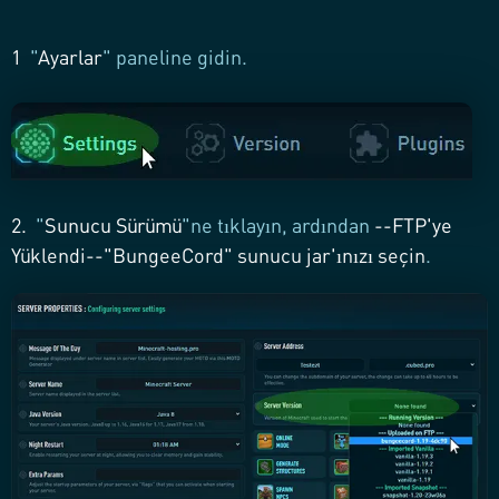
1
"
Ayarlar
" paneline gidin.
2.
"
Sunucu Sürümü
"ne tıklayın, ardından
--FTP'ye
Yüklendi--"BungeeCord" sunucu jar'ınızı seçin
.