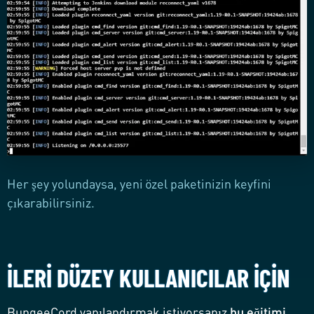
Her şey yolundaysa, yeni özel paketinizin keyfini
çıkarabilirsiniz.
İLERI DÜZEY KULLANICILAR İÇIN
BungeeCord yapılandırmak istiyorsanız
bu eğitimi