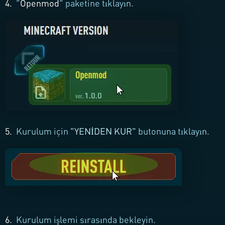
4.
"
Openmod
" paketine tıklayın.
5.
Kurulum için
"YENİDEN KUR"
butonuna tıklayın.
6.
Kurulum işlemi sırasında bekleyin.