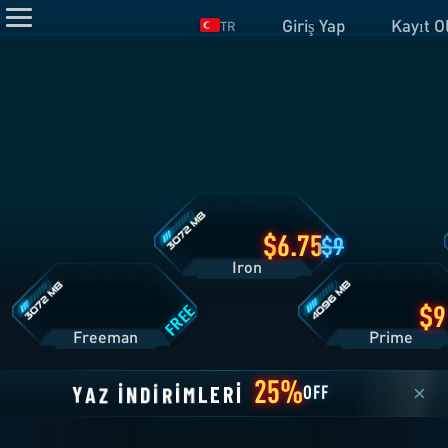
TR
Iron
Planı
Detayları
Freeman
Prime
Planı
Planı
Detayları
Detayları
6.75
9
Iron
FREE
Freeman
Pri
25%
M
L
E
R
I
I
R
I
D
N
İ
Z
A
Y
×
OFF