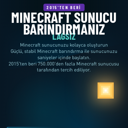
MINECRAFT SUNUCU
BARINDIRMANIZ
LAGSIZ
2015'TEN BERİ
Minecraft sunucunuzu kolayca oluşturun
Güçlü, stabil Minecraft barındırma ile sunucunuzu
saniyeler içinde başlatın.
2015'ten beri 750.000'den fazla Minecraft sunucusu
tarafından tercih ediliyor.