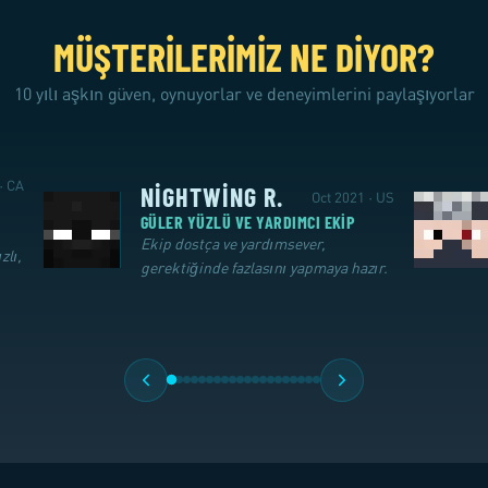
MÜŞTERILERIMIZ NE DIYOR?
10 yılı aşkın güven, oynuyorlar ve deneyimlerini paylaşıyorlar
· CA
NIGHTWING R.
Oct 2021 · US
GÜLER YÜZLÜ VE YARDIMCI EKIP
Ekip dostça ve yardımsever,
zlı,
gerektiğinde fazlasını yapmaya hazır.