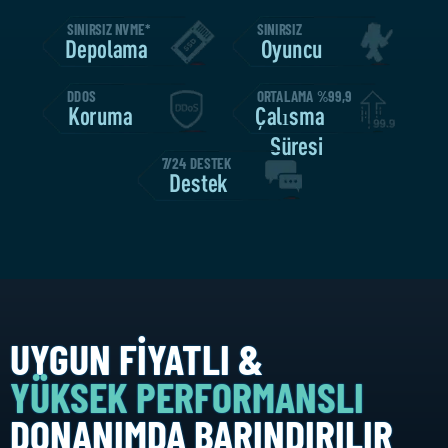
SINIRSIZ NVME*
SINIRSIZ
Depolama
Oyuncu
DDOS
ORTALAMA %99,9
Koruma
Çalışma
Süresi
7/24 DESTEK
Destek
UYGUN FIYATLI &
YÜKSEK PERFORMANSLI
DONANIMDA BARINDIRILIR