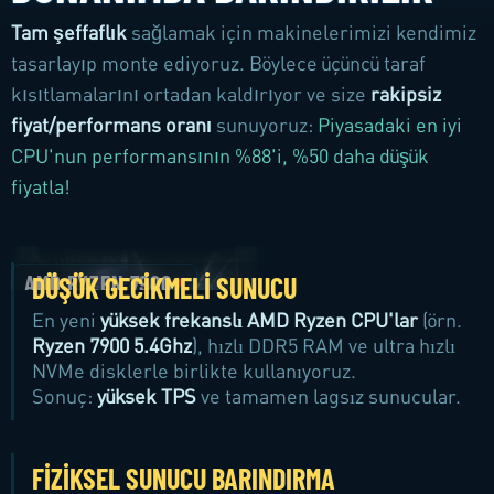
Tam şeffaflık
sağlamak için makinelerimizi kendimiz
tasarlayıp monte ediyoruz. Böylece üçüncü taraf
kısıtlamalarını ortadan kaldırıyor ve size
rakipsiz
fiyat/performans oranı
sunuyoruz:
Piyasadaki en iyi
CPU'nun performansının %88'i, %50 daha düşük
fiyatla!
DÜŞÜK GECIKMELI SUNUCU
En yeni
yüksek frekanslı AMD Ryzen CPU'lar
(örn.
Ryzen 7900 5.4Ghz
), hızlı DDR5 RAM ve ultra hızlı
NVMe disklerle birlikte kullanıyoruz.
Sonuç:
yüksek TPS
ve tamamen lagsız sunucular.
FIZIKSEL SUNUCU BARINDIRMA