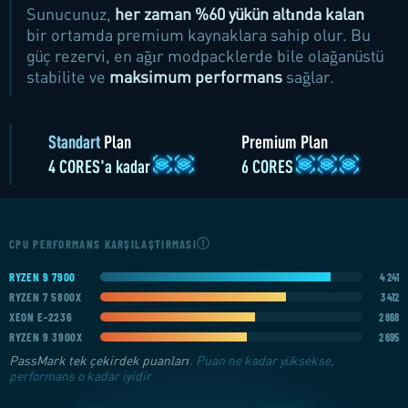
Sunucunuz,
her zaman %60 yükün altında kalan
bir ortamda premium kaynaklara sahip olur. Bu
güç rezervi, en ağır modpacklerde bile olağanüstü
stabilite ve
maksimum performans
sağlar.
Standart
Plan
Premium Plan
4 CORES'a kadar
6 CORES
Ⓘ
CPU PERFORMANS KARŞILAŞTIRMASI
RYZEN 9 7900
4 241
RYZEN 7 5800X
3 412
XEON E-2236
2 868
RYZEN 9 3900X
2 695
PassMark tek çekirdek puanları
. Puan ne kadar yüksekse,
performans o kadar iyidir
AMD RYZEN 7900