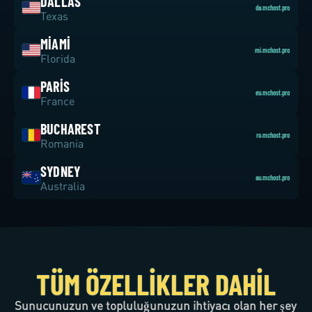
DALLAS
da.mchost.pro
Texas
MIAMI
mi.mchost.pro
Florida
PARIS
eu.mchost.pro
France
BUCHAREST
ro.mchost.pro
Romania
SYDNEY
au.mchost.pro
Australia
TÜM ÖZELLIKLER DAHIL
Sunucunuzun ve topluluğunuzun ihtiyacı olan her şey