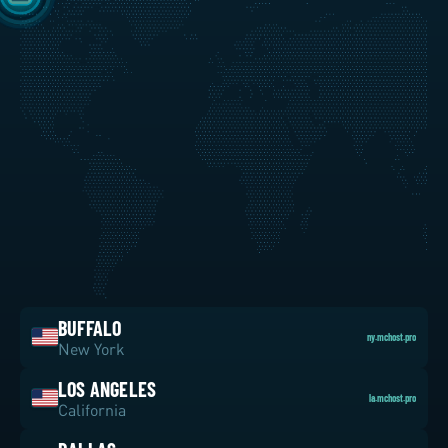
—
BUFFALO
ny.mchost.pro
New York
LOS ANGELES
la.mchost.pro
California