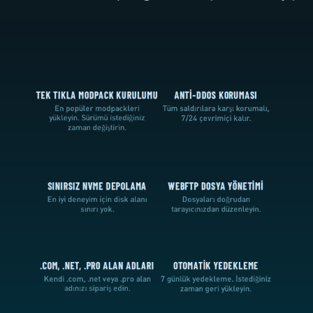
TEK TIKLA MODPACK KURULUMU
ANTI-DDOS KORUMASI
En popüler modpackleri
Tüm saldırılara karşı korumalı,
yükleyin. Sürümü istediğiniz
7/24 çevrimiçi kalır.
zaman değiştirin.
SINIRSIZ NVME DEPOLAMA
WEBFTP DOSYA YÖNETIMI
En iyi deneyim için disk alanı
Dosyaları doğrudan
sınırı yok.
tarayıcınızdan düzenleyin.
.COM, .NET, .PRO ALAN ADLARI
OTOMATIK YEDEKLEME
Kendi .com, .net veya .pro alan
7 günlük yedekleme. İstediğiniz
adınızı sipariş edin.
zaman geri yükleyin.