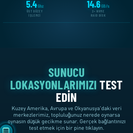
5.4
14.6
HER SUNUCUDA
Ghz
GB/s
ÜST DÜZEY
2× NVME
İŞLEMCI
RAID DISK
SUNUCU
LOKASYONLARIMIZI
TEST
EDIN
Kuzey Amerika, Avrupa ve Okyanusya'daki veri
merkezlerimiz, topluluğunuz nerede oynarsa
oynasın düşük gecikme sunar. Gerçek bağlantınızı
test etmek için bir pine tıklayın.