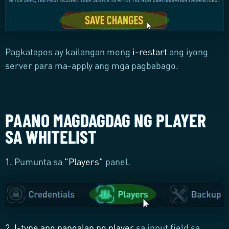
Pagkatapos ay kailangan mong
i-restart
ang iyong
server para ma-apply ang mga pagbabago.
PAANO MAGDAGDAG NG PLAYER
SA WHITELIST
1.
Pumunta sa
"
Players
"
panel.
2.
I-type ang pangalan ng player
sa input field sa