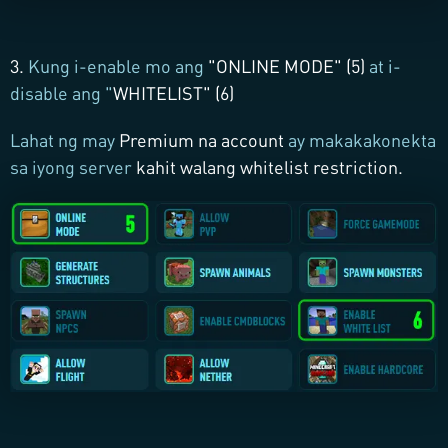
3.
Kung i-enable mo ang
"
ONLINE MODE
" (5)
at i-
disable ang "
WHITELIST
" (6)
Lahat ng may
Premium na account
ay makakakonekta
sa iyong server
kahit walang whitelist restriction.