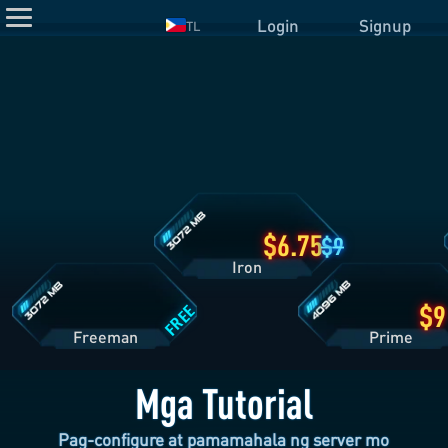
Login
Signup
TL
Detalye
ng
Iron
Plan
Detalye
Detalye
ng
ng
Freeman
Prime
Plan
Plan
6.75
9
Iron
FREE
Freeman
Pri
Mga Tutorial
Pag-configure at pamamahala ng server mo