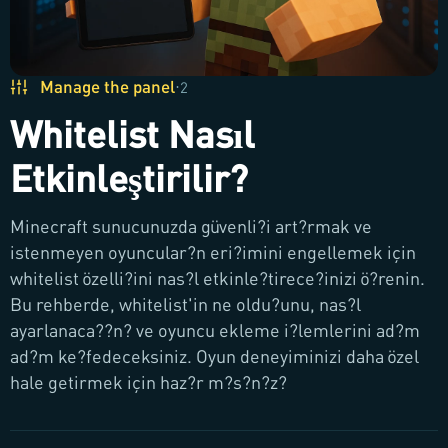
Manage the panel
·
2
Whitelist Nasıl
Etkinleştirilir?
Minecraft sunucunuzda güvenli?i art?rmak ve
istenmeyen oyuncular?n eri?imini engellemek için
whitelist özelli?ini nas?l etkinle?tirece?inizi ö?renin.
Bu rehberde, whitelist'in ne oldu?unu, nas?l
ayarlanaca??n? ve oyuncu ekleme i?lemlerini ad?m
ad?m ke?fedeceksiniz. Oyun deneyiminizi daha özel
hale getirmek için haz?r m?s?n?z?