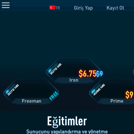
Giriş Yap
Kayıt Ol
TR
Iron
Planı
Detayları
Freeman
Prime
Planı
Planı
Detayları
Detayları
6.75
9
Iron
FREE
Freeman
Pri
Eğitimler
Sunucunu yapılandırma ve yönetme