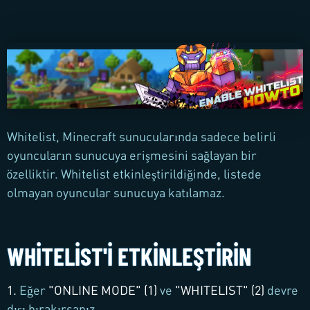
Whitelist, Minecraft sunucularında sadece belirli
oyuncuların sunucuya erişmesini sağlayan bir
özelliktir. Whitelist etkinleştirildiğinde, listede
olmayan oyuncular sunucuya katılamaz.
WHITELIST'I ETKINLEŞTIRIN
1.
Eğer
"
ONLINE MODE
" (1)
ve
"
WHITELIST
" (2)
devre
dışı bırakırsanız.