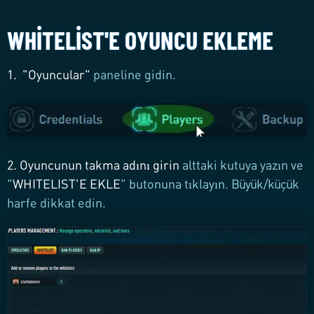
WHITELIST'E OYUNCU EKLEME
1.
"
Oyuncular
"
paneline gidin.
2.
Oyuncunun takma adını girin
alttaki kutuya yazın ve
"
WHITELIST'E EKLE
" butonuna tıklayın. Büyük/küçük
harfe dikkat edin.