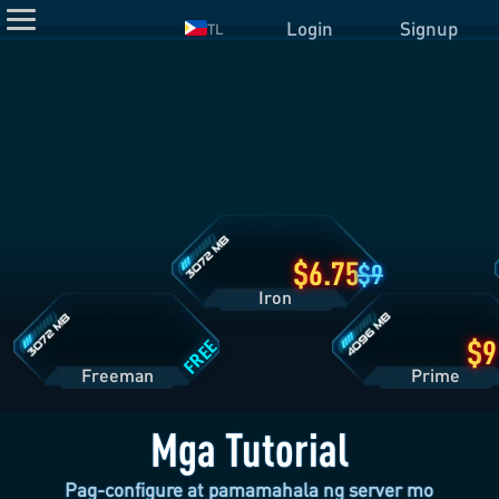
Login
Signup
TL
Detalye
ng
Iron
Plan
Detalye
Detalye
ng
ng
Freeman
Prime
Plan
Plan
6.75
9
Iron
FREE
Freeman
Pri
Mga Tutorial
Pag-configure at pamamahala ng server mo