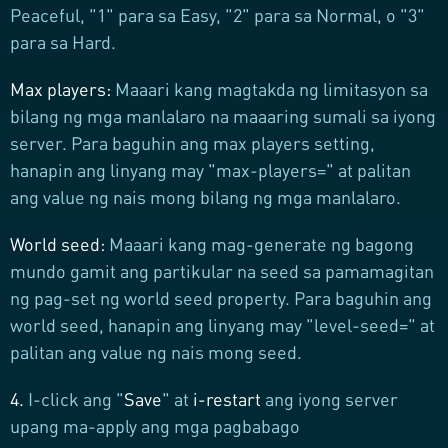
Peaceful, "1" para sa Easy, "2" para sa Normal, o "3"
para sa Hard.
Max players:
Maaari kang magtakda ng limitasyon sa
bilang ng mga manlalaro na maaaring sumali sa iyong
server. Para baguhin ang max players setting,
hanapin ang linyang may "max-players=" at palitan
ang value ng nais mong bilang ng mga manlalaro.
World seed:
Maaari kang mag-generate ng bagong
mundo gamit ang partikular na seed sa pamamagitan
ng pag-set ng world seed property. Para baguhin ang
world seed, hanapin ang linyang may "level-seed=" at
palitan ang value ng nais mong seed.
4.
I-click ang "
Save
" at
i-restart
ang iyong server
upang ma-apply ang mga pagbabago