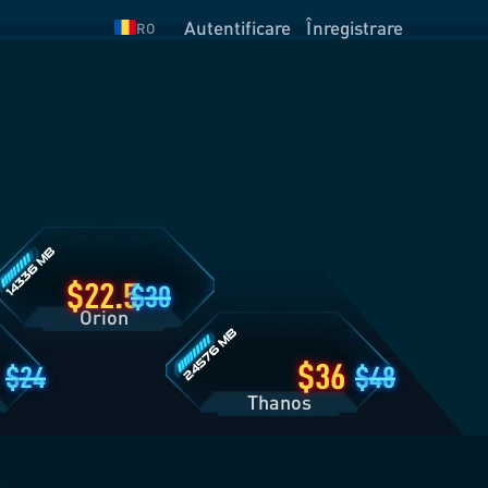
Autentificare
Înregistrare
RO
talii
lan
rion
Detalii
plan
Thanos
22.5
30
Orion
36
24
48
Thanos