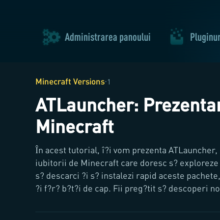
Administrarea panoului
Pluginur
Minecraft Versions
·
1
ATLauncher: Prezentar
Minecraft
În acest tutorial, î?i vom prezenta ATLauncher,
iubitorii de Minecraft care doresc s? explorez
s? descarci ?i s? instalezi rapid aceste pachete
?i f?r? b?t?i de cap. Fii preg?tit s? descoperi n