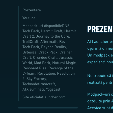
Prezentare
Youtube
Modpack-uri disponibileDNS
PREZEN
Tech Pack, Hermit Craft, Hermit
Craft 2, Journey to the Core,
ATLauncher est
TrollCraft, Aftermath, Bevo's
Tech Pack, Beyond Reality,
ușurință un n
Bytesize, Crack Pack, Crainer
Un modpack est
Craft, Crundee Craft, Jurassic
experiență nou
World, Mad Pack, Natural Magic,
Resonant Rise, Revenge of the
C-Team, Revolution, Revolution
Nu trebuie să î
2, Sky Factory,
realizată pentr
Technodefirmacraft,
ATXisuminati, Yogscast
Modpack-uri c
Site oficialatlauncher.com
găzduite prin
Acestea sunt d