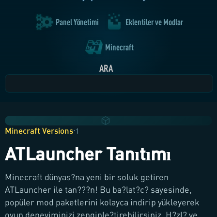
Panel Yönetimi
Eklentiler ve Modlar
Minecraft
ARA
Minecraft Versions
·
1
ATLauncher Tanıtımı
Minecraft dünyas?na yeni bir soluk getiren
ATLauncher ile tan???n! Bu ba?lat?c? sayesinde,
popüler mod paketlerini kolayca indirip yükleyerek
oyun deneyiminizi zenginle?tirebilirsiniz. H?zl? ve