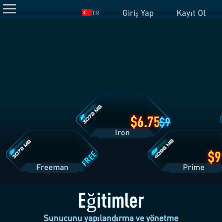
Giriş Yap
Kayıt Ol
TR
Iron
Planı
Detayları
Freeman
Prime
Planı
Planı
Detayları
Detayları
6.75
9
Iron
FREE
Freeman
Pri
Eğitimler
Sunucunu yapılandırma ve yönetme