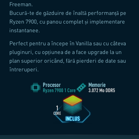
Freeman.
Bucură-te de găzduire de înaltă performanță pe
Ryzen 7900, cu panou complet și implementare
instantanee.
Perfect pentru a începe în Vanilla sau cu câteva
pluginuri, cu opțiunea de a face upgrade la un
plan superior oricând, fără pierderi de date sau
întreruperi.
DURATĂ
10
ZILE
CREEAZĂ-ȚI SERVERUL
Procesor
Memorie
Ryzen 7900 1 Core
3.072 Mo DDR5