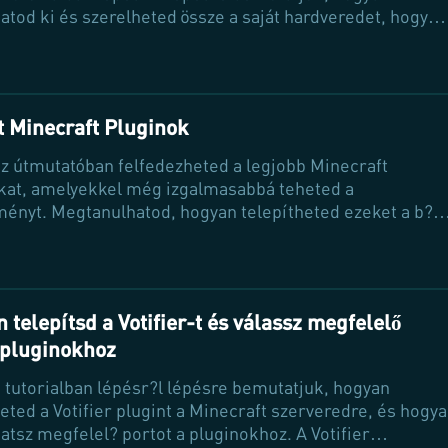
hatod ki és szerelheted össze a saját hardveredet, hogy
is teljesítményt érhess el. Fedezd fel a legújabb
giákat, és légy független a küls? szolgáltatóktól!
t Minecraft Pluginok
z útmutatóban felfedezheted a legjobb Minecraft
kat, amelyekkel még izgalmasabbá teheted a
ményt. Megtanulhatod, hogyan telepítheted ezeket a b?
eket a szerveredre, és felfedezheted, hogyan javíthatják
netet és a szerver teljesítményét. Ne hagyd ki a lehet?
ogy egyedi világokat és funkciókat hozz létre!
 telepítsd a Votifier-t és válassz megfelelő
 pluginokhoz
 tutorialban lépésr?l lépésre bemutatjuk, hogyan
heted a Votifier plugint a Minecraft szerveredre, és hogy
atsz megfelel? portot a pluginokhoz. A Votifier