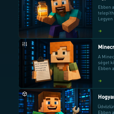
Ebben a
telepíth
Legyen 
modolt 
a legjob
szerver
Minecr
A Minec
séget k
Ebben a
változt
közössé
változta
folyama
Hogyan
Üdvözlü
Ebben a