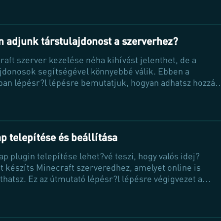
gével növelheted a szervered népszer?ségét és
heted a játékosokat a szavazásra, így több látogatót és
t generálhatsz. Tarts velünk, és tudd meg, hogyan érhet
ezt egyszer?en!
 adjunk társtulajdonost a szerverhez?
raft szerver kezelése néha kihívást jelenthet, de a
ajdonosok segítségével könnyebbé válik. Ebben a
lban lépésr?l lépésre bemutatjuk, hogyan adhatsz hozzá
ajdonost a Minecraft-Hosting.pro szerveredhez, hogy
yítsd a szerver m?ködtetését és elkerüld a
téseket. Tudd meg, hogyan teheted hatékonyabbá a
munkát!
 telepítése és beállítása
p plugin telepítése lehet?vé teszi, hogy valós idej?
t készíts Minecraft szerveredhez, amelyet online is
hatsz. Ez az útmutató lépésr?l lépésre végigvezet a
ési és konfigurálási folyamaton, hogy a lehet? legjobban
álhasd a Dynmap adta lehet?ségeket. Ne hagyd ki ezt a
tikus eszközt, amely még élvezetesebbé teszi a játékot!