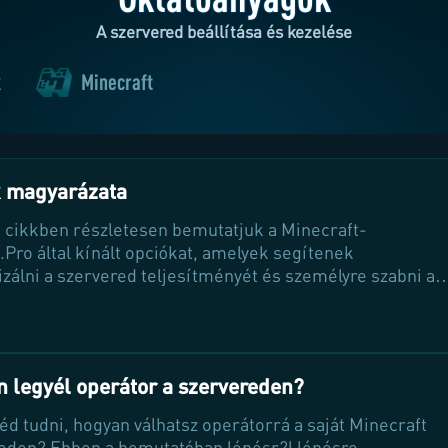
A szervered beállítása és kezelése
k
Minecraft
k magyarázata
 cikkben részletesen bemutatjuk a Minecraft-
.Pro által kínált opciókat, amelyek segítenek
izálni a szervered teljesítményét és személyre szabni a
ményt. Fedezd fel, hogyan választhatsz prémium hardvert
domaint és automatizált feladatokat, hogy a legjobb
 nyújthasd a játékosoknak!
 legyél operátor a szervereden?
éd tudni, hogyan válhatsz operátorrá a saját Minecraft
eden? Ebben a bemutatóban lépésr?l lépésre