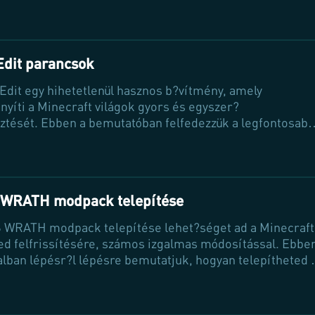
térképek gyorsan és egyszer?en elérhet?k legyenek a
ok számára. Tarts velünk, és tudd meg, hogyan
lhatsz új élményeket a Minecraft világába!
dit parancsok
Edit egy hihetetlenül hasznos b?vítmény, amely
yíti a Minecraft világok gyors és egyszer?
ztését. Ebben a bemutatóban felfedezzük a legfontosabb
okat, amelyek segítségével hatékonyan alakíthatod át a
s építkezhetsz. Tanuld meg, hogyan használhatod ki a
it erejét, hogy kreatív elképzeléseidet valóra válthasd!
 WRATH modpack telepítése
 WRATH modpack telepítése lehet?séget ad a Minecraft
d felfrissítésére, számos izgalmas módosítással. Ebbe
ialban lépésr?l lépésre bemutatjuk, hogyan telepítheted 
rath modpackot, hogy könnyedén élvezhesd a változatos
kat és kihívásokat a játékban.