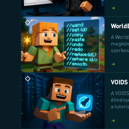
hogy a 
játékos
varázso
WorldE
A World
megkönn
szerkes
parancs
tájat é
WorldEd
VOIDS
A VOIDS
élménye
a tutor
Voids W
kalando