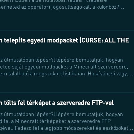
rheted az operátori jogosultságokat, a különböz?
et és azt, hogyan adhatod hozzá magadat a szerverhez.
fel a hatalmas lehet?ségeket, amelyeket az operátori
kínál!
 telepíts egyedi modpacket (CURSE: ALL THE
)
z útmutatóban lépésr?l lépésre bemutatjuk, hogyan
heted saját egyedi modpacket a Minecraft szerveredre,
em található a megszokott listákban. Ha kíváncsi vagy,
varázsolhatsz egyedi élményeket a játékodba, olvass
 és tudd meg, hogyan állíthatod be a CurseForge
jeit a legjobb teljesítmény érdekében!
 tölts fel térképet a szerveredre FTP-vel
z útmutatóban lépésr?l lépésre bemutatjuk, hogyan
ed fel a Minecraft térképeket a szerveredre FTP
gével. Fedezd fel a legjobb módszereket és eszközöket,