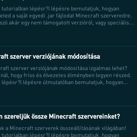
 tutorialban lépésr?l lépésre bemutatjuk, hogyan
eted a saját egyedi .jar fájlodat Minecraft szerveredre.
szó akár egy nem támogatott verzióról, vagy speciális
szerverr?l, segítünk neked a telepítési folyamatban, hog
bat hozhasd ki a játékból. Tarts velünk, és indítsd el sajá
edet még ma!
aft szerver verziójának módosítása
raft szerver verziójának módosítása izgalmas lehet?
ínál, hogy friss és élvezetes élményben legyen részed.
 lépésr?l lépésre útmutatóban bemutatjuk, hogyan
athatod meg könnyedén a szervered verzióját, hogy
ged mindig új kihívásokkal találkozhasson. Fedezd fel a
tás el?nyeit és tudd meg, hogyan indíthatod el a
tot!
 szereljük össze Minecraft szervereinket?
nk a Minecraft szerverek összeállításának világában!
 tutorialban lépésr?l lépésre bemutatjuk, hogyan