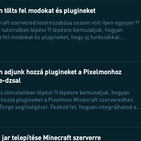
 tölts fel modokat és plugineket
raft szervered testreszabása sosem volt ilyen egyszer?!
 tutorialban lépésr?l lépésre bemutatjuk, hogyan
sz fel modokat és plugineket, hogy új funkciókkal
tsd a játékélményt. Fedezd fel, hogyan válhatsz a
ed igazi mesterszakácsává!
 adjunk hozzá plugineket a Pixelmonhoz
e-dzsal
z útmutatóban lépésr?l lépésre bemutatjuk, hogyan
 hozzá plugineket a Pixelmon Minecraft szerveredhez
orge segítségével. Fedezd fel, hogyan integrálhatod a
 Sponge plugineket, hogy még izgalmasabbá tedd a
ményt, és tedd a szerveredet egyedivé!
 jar telepítése Minecraft szerverre