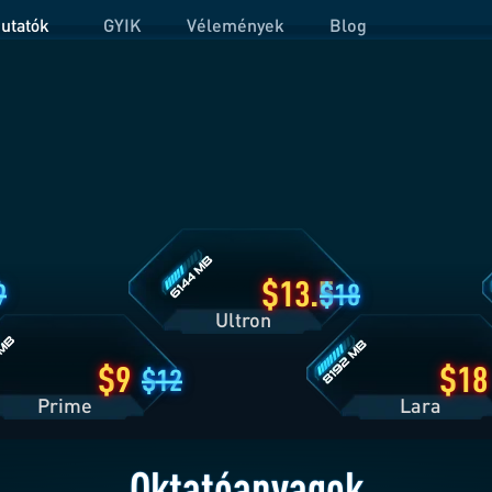
utatók
GYIK
Vélemények
Blog
Ultron
O
csomag
c
részletei
r
Lara
g
csomag
ei
részletei
13.5
9
18
Ultron
9
18
12
Prime
Lara
Oktatóanyagok