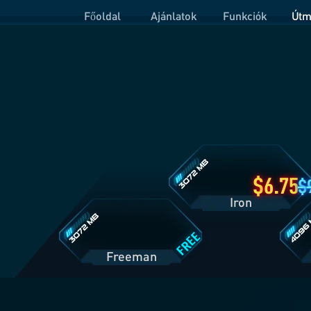
Főoldal
Ajánlatok
Funkciók
Útm
Iron
csomag
részletei
Freeman
Prime
csomag
csoma
részletei
részlet
6.75
Iron
FREE
Freeman