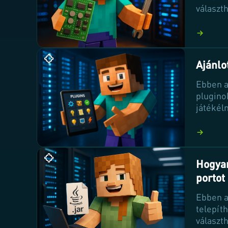
választ
maximál
technoló
Ajánlo
Ebben a
plugino
játékél
vítmény
játékme
séget, h
Hogyan
portot
Ebben a
telepít
választh