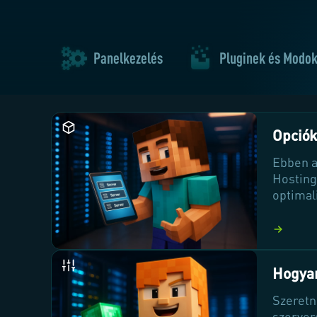
Panelkezelés
Pluginek és Modo
Opció
Ebben a
Hosting
optimal
játékél
egyedi 
élményt
Hogyan
Szeretn
szerver