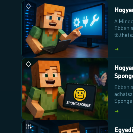
Hogyan
A Minec
Ebben a
tölthet
gazdagí
szerver
Hogyan
Spong
Ebben a
adhatsz
SpongeF
legjobb
játékél
Egyedi