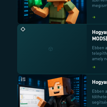
megisme
szintek
Fedezd 
szerep 
Hogyan
MODS
Ebben a
telepít
amely n
hogyan 
tovább,
modpack
Hogyan
Ebben a
tölthet
segítsé