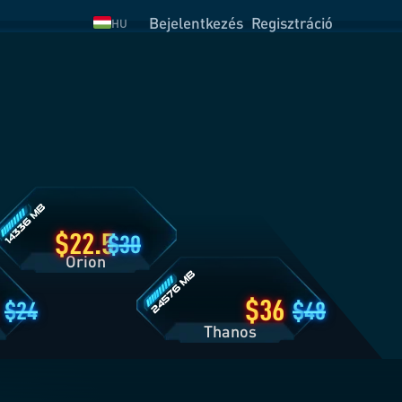
Bejelentkezés
Regisztráció
HU
rion
somag
észletei
Thanos
csomag
részletei
22.5
30
Orion
36
24
48
Thanos