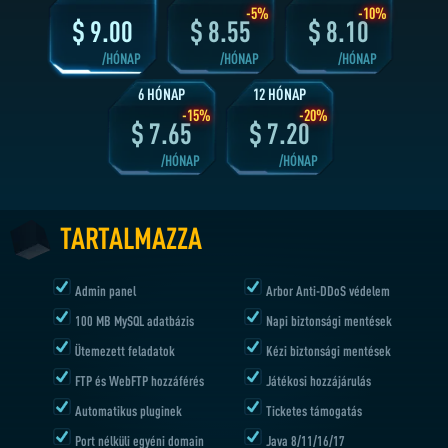
TARTALMAZZA
1 HÓNAP
2 HÓNAP
3 HÓNAP
-5%
-10%
$
9.00
$
8.55
$
8.10