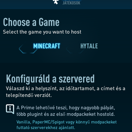
Choose a Game
Ryzen 7900
4096 MB
Korlátlan
3 Cores
CPU
MEMÓRIA
SSD NVMe
Select the game you want to host
Korlátlan
JÁTÉKOSOK
Konfiguráld a szervered
Válaszd ki a helyszínt, az időtartamot, a címet és a
MINECRAFT
HYTALE
telepítendő verziót.
A Prime lehetővé teszi, hogy nagyobb pályát,
több plugint és az első modpackeket hostold.
Vanilla, PaperMC/Spigot vagy könnyű modpackeket
futtató szerverekhez ajánlott.