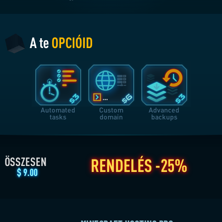
/HÓNAP
/HÓNAP
/HÓNAP
6 HÓNAP
12 HÓNAP
-15%
-20%
A te
OPCIÓID
$
7.65
$
7.20
/HÓNAP
/HÓNAP
Automated
Custom
Advanced
tasks
domain
backups
ÖSSZESEN
RENDELÉS
-25%
$
9.00