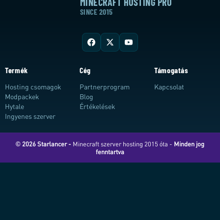
MINECRAFT HOSTING PRO
SINCE 2015
Termék
Cég
Támogatás
Hosting csomagok
Partnerprogram
Kapcsolat
Modpackek
Blog
Hytale
Értékelések
Ingyenes szerver
© 2026 Starlancer -
Minecraft szerver hosting 2015 óta -
Minden jog
fenntartva