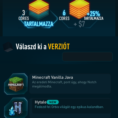
3
6
+25%
CORES
CORES
TARTALMAZZA
+ $7
TARTALMAZZA
Válaszd ki a
VERZIÓT
Minecraft Vanilla Java
Az eredeti Minecraft, pont úgy, ahogy Notch
megálmodta.
Hytale
NEW
Fedezd fel Orbis világát egy epikus kalandban.