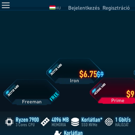
Bejelentkezés
Regisztráció
HU
Iron
csomag
részletei
Prime
Freeman
csomag
csomag
részletei
részletei
6.75
9
Iron
FREE
Pri
Freeman