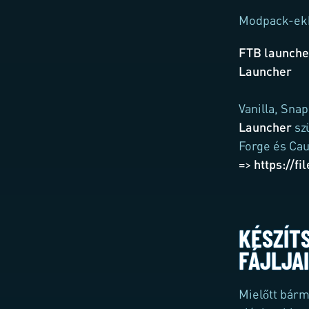
Modpack-ek
FTB launche
Launcher
Vanilla, Snap
Launcher
sz
Forge és Ca
=>
https://fi
KÉSZÍT
FÁJLJA
Mielőtt bárm