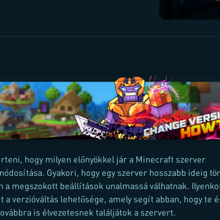
teni, hogy milyen előnyökkel jár a Minecraft szerver
módosítása. Gyakori, hogy egy szerver hosszabb ideig tö
án a megszokott beállítások unalmassá válhatnak. Ilyenko
t a verzióváltás lehetősége, amely segít abban, hogy te é
ovábbra is élvezetesnek találjátok a szervert.