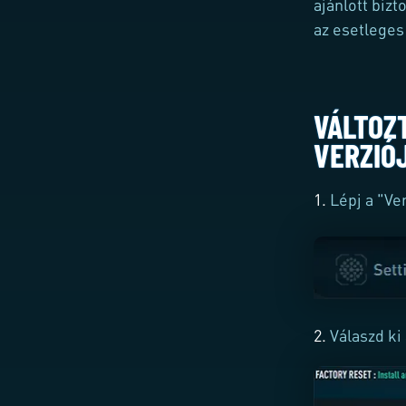
ajánlott bizt
az esetleges
VÁLTOZ
VERZIÓ
1.
Lépj a "Ve
2.
Válaszd ki 