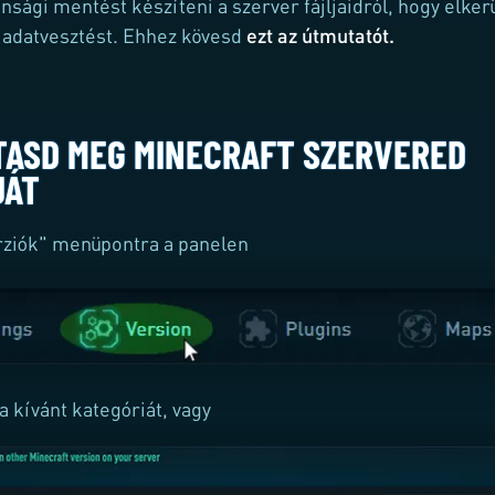
onsági mentést készíteni a szerver fájljaidról, hogy elker
 adatvesztést. Ehhez kövesd
ezt az útmutatót.
TASD MEG MINECRAFT SZERVERED
JÁT
rziók" menüpontra a panelen
a kívánt kategóriát, vagy