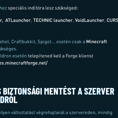
hez
speciális indítóra lesz szükséged:
r,
ATLauncher
,
TECHNIC launcher
,
VoidLauncher
,
CUR
shot, Craftbukkit, Spigot
... esetén csak a
Minecraft
ükséges.
uldron esetén
telepítened kell a Forge klienst
les.minecraftforge.net/
S BIZTONSÁGI MENTÉST A SZERVER
IDRÓL
ilyen változtatást végrehajtanál a szervereden, mindig