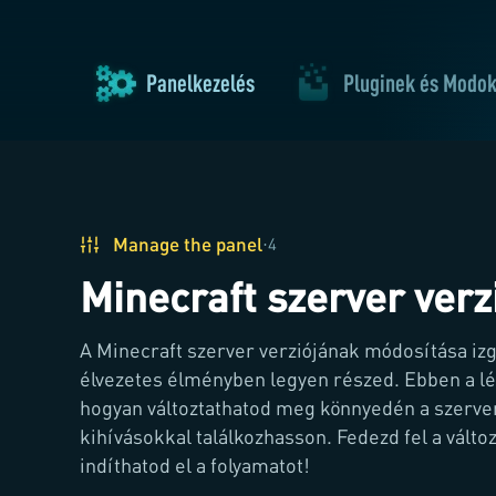
Panelkezelés
Pluginek és Modo
Manage the panel
·
4
Minecraft szerver ver
A Minecraft szerver verziójának módosítása izg
élvezetes élményben legyen részed. Ebben a l
hogyan változtathatod meg könnyedén a szerver
kihívásokkal találkozhasson. Fedezd fel a válto
indíthatod el a folyamatot!