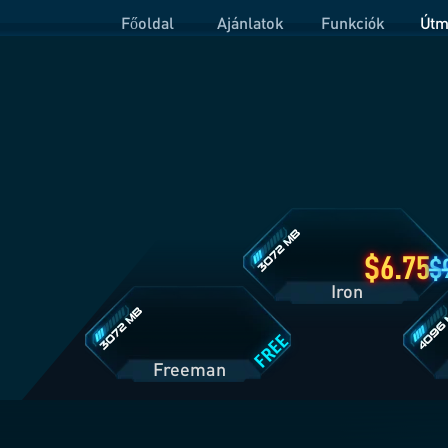
Főoldal
Ajánlatok
Funkciók
Útm
Iron
csomag
részletei
Freeman
Prime
csomag
csoma
részletei
részlet
6.75
Iron
FREE
Freeman