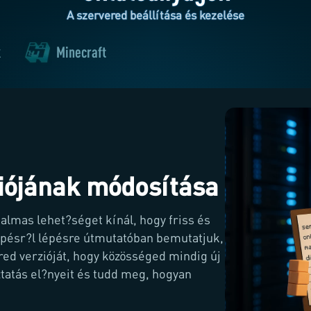
A szervered beállítása és kezelése
k
Minecraft
ziójának módosítása
almas lehet?séget kínál, hogy friss és
épésr?l lépésre útmutatóban bemutatjuk,
ed verzióját, hogy közösséged mindig új
ztatás el?nyeit és tudd meg, hogyan