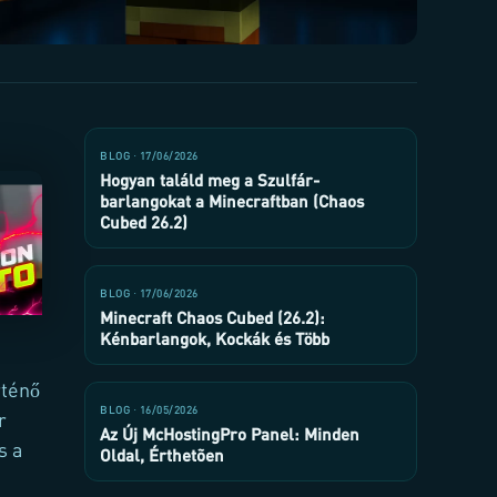
BLOG · 17/06/2026
Hogyan találd meg a Szulfár-
barlangokat a Minecraftban (Chaos
Cubed 26.2)
BLOG · 17/06/2026
Minecraft Chaos Cubed (26.2):
Kénbarlangok, Kockák és Több
rténő
BLOG · 16/05/2026
r
Az Új McHostingPro Panel: Minden
s a
Oldal, Érthetõen