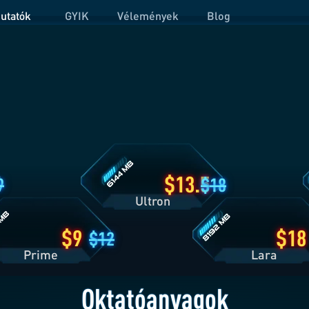
utatók
GYIK
Vélemények
Blog
Ultron
O
csomag
c
részletei
r
Lara
g
csomag
ei
részletei
13.5
9
18
Ultron
9
18
12
Prime
Lara
Oktatóanyagok