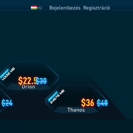
Bejelentkezés
Regisztráció
HU
rion
somag
észletei
Thanos
csomag
részletei
22.5
30
Orion
36
24
48
Thanos