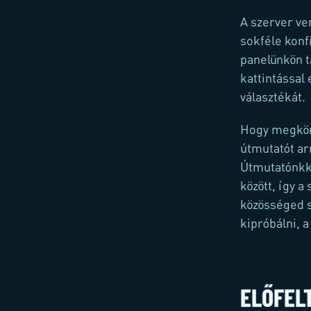
A szerver ve
sokféle konfi
panelünkön t
kattintással
választékát.
Hogy megkönn
útmutatót ar
Útmutatónkka
között, így 
közösséged s
kipróbálni, 
ELŐFEL