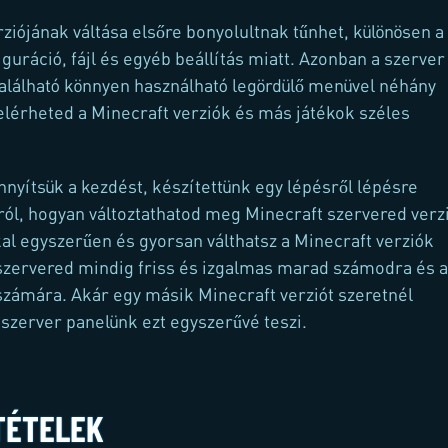
rziójának váltása elsőre bonyolultnak tűnhet, különösen a
guráció, fájl és egyéb beállítás miatt. Azonban a szerver
alálható könnyen használható legördülő menüvel néhány
 elérheted a Minecraft verziók és más játékok széles
yítsük a kezdést, készítettünk egy lépésről lépésre
ról, hogyan változtathatod meg Minecraft szervered verzi
l egyszerűen és gyorsan válthatsz a Minecraft verziók
a szervered mindig friss és izgalmas marad számodra és a
zámára. Akár egy másik Minecraft verziót szeretnél
a szerver panelünk ezt egyszerűvé teszi.
TÉTELEK