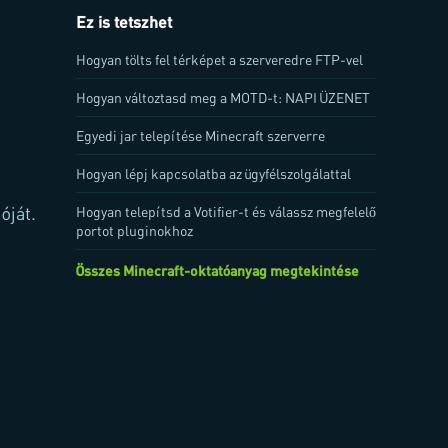
Ez is tetszhet
Hogyan tölts fel térképet a szerveredre FTP-vel
Hogyan változtasd meg a MOTD-t: NAPI ÜZENET
Egyedi jar telepítése Minecraft szerverre
Hogyan lépj kapcsolatba az ügyfélszolgálattal
óját.
Hogyan telepítsd a Votifier-t és válassz megfelelő
portot pluginokhoz
Összes Minecraft-oktatóanyag megtekintése