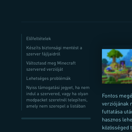
Előfeltételek
Készíts biztonsági mentést a
szerver fájljaidról
Változtasd meg Minecraft
szervered verzióját
Lehetséges problémák
Nyiss támogatási jegyet, ha nem
indul a szervered, vagy ha olyan
Fontos megér
modpacket szeretnél telepíteni,
verziójának 
amely nem szerepel a listában
futtatása ut
hasznos lehe
közösséged t