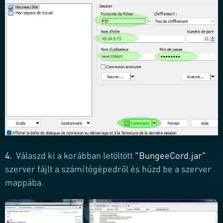
4.
Válaszd ki a korábban letöltött
"BungeeCord.jar"
szerver fájlt a számítógépedről és húzd be a szerver
mappába.