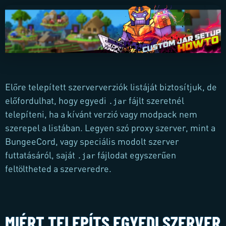
Előre telepített szerververziók listáját biztosítjuk, de
előfordulhat, hogy egyedi
fájlt szeretnél
.jar
telepíteni, ha a kívánt verzió vagy modpack nem
szerepel a listában. Legyen szó proxy szerver, mint a
BungeeCord, vagy speciális modolt szerver
futtatásáról, saját
fájlodat egyszerűen
.jar
feltöltheted a szerveredre.
MIÉRT TELEPÍTS EGYEDI SZERVER