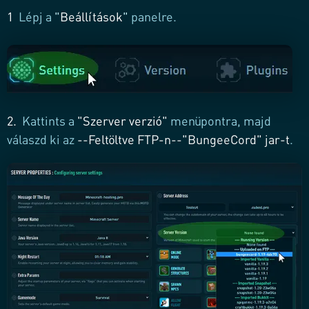
1
Lépj a
"
Beállítások
"
panelre.
2.
Kattints a
"Szerver verzió"
menüpontra, majd
válaszd ki az
--Feltöltve FTP-n--"BungeeCord" jar-t
.