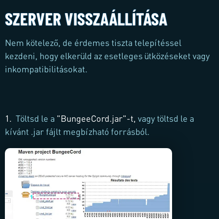
SZERVER VISSZAÁLLÍTÁSA
Nem kötelező, de érdemes tiszta telepítéssel
kezdeni, hogy elkerüld az esetleges ütközéseket vagy
inkompatibilitásokat.
1.
Töltsd le a
"BungeeCord.jar"-t,
vagy töltsd le a
kívánt .jar fájlt megbízható forrásból.