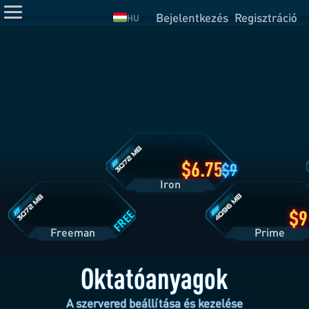
Bejelentkezés
Regisztráció
HU
Iron
csomag
részletei
Freeman
Prime
csomag
csomag
részletei
részletei
6.75
9
Iron
FREE
Freeman
Pri
Oktatóanyagok
A szervered beállítása és kezelése