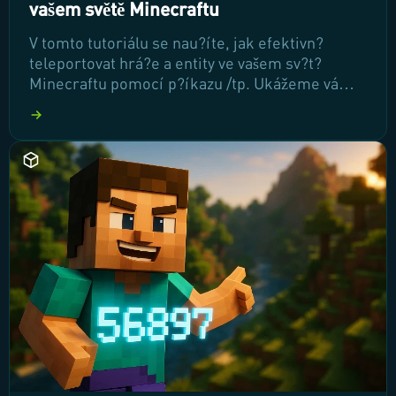
vašem světě Minecraftu
V tomto tutoriálu se nau?íte, jak efektivn?
teleportovat hrá?e a entity ve vašem sv?t?
Minecraftu pomocí p?íkazu /tp. Ukážeme vám
jednoduché i pokro?ilé techniky, které vám
umožní manipulovat s pozicemi ve h?e a
zjednodušit tak vaše dobrodružství. P?ipravte
se objevovat nové možnosti teleportace a
zlepšit své herní dovednosti!