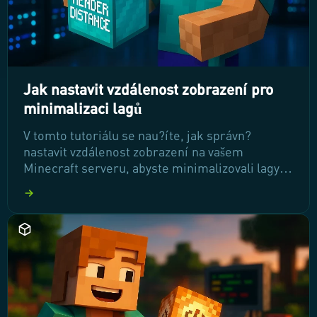
Jak nastavit vzdálenost zobrazení pro
minimalizaci lagů
V tomto tutoriálu se nau?íte, jak správn?
nastavit vzdálenost zobrazení na vašem
Minecraft serveru, abyste minimalizovali lagy a
zlepšili celkový herní výkon. Pochopíte, jak toto
nastavení ovliv?uje server a jak najít ideální
hodnotu pro vaši herní komunitu. ?t?te dál a
objevte osv?d?ené tipy pro optimalizaci výkonu
vašeho serveru!