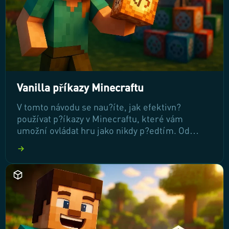
Vanilla příkazy Minecraftu
V tomto návodu se nau?íte, jak efektivn?
používat p?íkazy v Minecraftu, které vám
umožní ovládat hru jako nikdy p?edtím. Od
teleportace až po generování p?edm?t?,
zvládnutí t?chto p?íkaz? vám otev?e nové
možnosti a zlepší vaše herní zážitky. Poj?me se
pono?it do základ? a objevme, jak jednoduše
manipulovat s herním sv?tem!