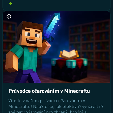
t? nebo jiným problém?m, tento návod vás
provede všemi nezbytnými kroky. P?ipravte se
na jednoduchý a efektivní proces, který vám
pom?že vrátit hrá?e zp?t na správnou cestu.
Průvodce očarováním v Minecraftu
Vítejte v našem pr?vodci o?arováním v
Minecraftu! Nau?te se, jak efektivn? využívat r?
zné typy o?arování pro zbran?, brn?ní a