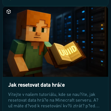
poskytovatele hostingu, abyste zajistili plynulé a
bezproblémové hraní pro vás i vaše hrá?e.
Jak resetovat data hráče
Vítejte v našem tutoriálu, kde se nau?íte, jak
resetovat data hrá?e na Minecraft serveru. A?
už máte d?vod k resetování kv?li ztrát? p?edm?