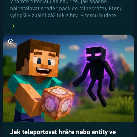
V tomto tutoriálu se nau?íte, jak snadno
nainstalovat shader pack do Minecraftu, který
vylepší vizuální zážitek z hry. K tomu budete
pot?ebovat OptiFine, což je klí?ový mod pro
optimalizaci a zlepšení grafiky. P?ipravte se na
úžasné efekty a krásné prost?edí, které vám
Minecraft m?že nabídnout!
Jak teleportovat hráče nebo entity ve