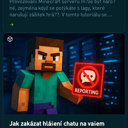
Provozování Minecraft serveru m?že být náro?
né, zejména když se potýkáte s lagy, které
narušují zážitek hrá??. V tomto tutoriálu se
nau?íte efektivní techniky, jak optimalizovat
výkon vašeho serveru a minimalizovat zpožd?ní.
P?ipravte se na to, že váš server bude hladce
fungovat a hrá?i si užijí bezproblémovou hru!
Jak zakázat hlášení chatu na vašem