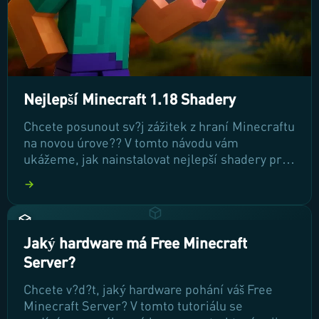
Nejlepší Minecraft 1.18 Shadery
Chcete posunout sv?j zážitek z hraní Minecraftu
na novou úrove?? V tomto návodu vám
ukážeme, jak nainstalovat nejlepší shadery pro
verzi 1.18, které p?inášejí ohromující grafické
efekty a realistické osv?tlení. P?ipravte se na
vizuální transformaci vašeho herního sv?ta!
Jaký hardware má Free Minecraft
Server?
Chcete v?d?t, jaký hardware pohání váš Free
Minecraft Server? V tomto tutoriálu se