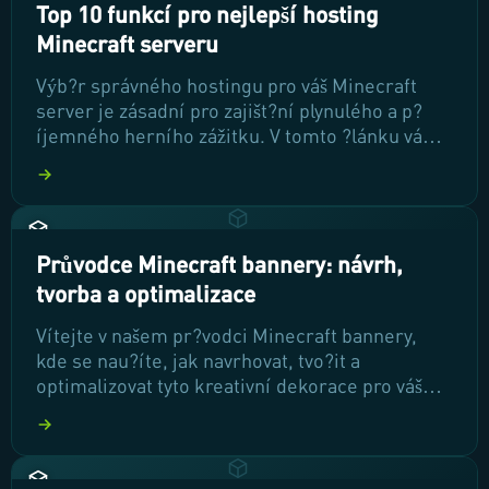
Top 10 funkcí pro nejlepší hosting
Minecraft serveru
Výb?r správného hostingu pro váš Minecraft
server je zásadní pro zajišt?ní plynulého a p?
íjemného herního zážitku. V tomto ?lánku vám
p?edstavíme deset klí?ových funkcí, které
byste m?li zvážit p?i výb?ru spolehlivého
poskytovatele hostingu, abyste mohli hrát bez
p?erušení a s maximálním pot?šením.
Průvodce Minecraft bannery: návrh,
tvorba a optimalizace
Vítejte v našem pr?vodci Minecraft bannery,
kde se nau?íte, jak navrhovat, tvo?it a
optimalizovat tyto kreativní dekorace pro váš
herní sv?t. A? už chcete vyzdobit základnu,
vytvo?it unikátní erb nebo posílit zna?ku svého
serveru, tento návod vám poskytne všechny
pot?ebné informace. P?ipravte se na