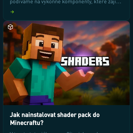
podíváme na výkonné komponenty, které zajiš?
ují plynulý a efektivní chod server? po celém
sv?t?. P?ipravte se na objevování výhod, které
vám naše špi?kové technologie p?inášejí!
Jak nainstalovat shader pack do
Minecraftu?