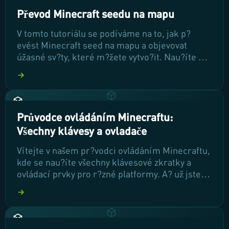
Převod Minecraft seedu na mapu
V tomto tutoriálu se podíváme na to, jak p?
evést Minecraft seed na mapu a objevovat
úžasné sv?ty, které m?žete vytvo?it. Nau?íte se,
jak zjistit seed vašeho aktuálního sv?ta a jak
využít r?zné seed viewery pro prozkoumání a
plánování vašich dobrodružství. P?ipravte se na
to, že vaše herní zážitky se posunou na novou
úrove?!
Průvodce ovládáním Minecraftu:
Všechny klávesy a ovladače
Vítejte v našem pr?vodci ovládáním Minecraftu,
kde se nau?íte všechny klávesové zkratky a
ovládací prvky pro r?zné platformy. A? už jste
za?áte?ník nebo zkušený hrá?, ovládnutí t?chto
dovedností vám umožní efektivn?ji
prozkoumávat sv?t Minecraftu a zlepšit vaše
herní zážitky. Poj?me se podívat na to, jak