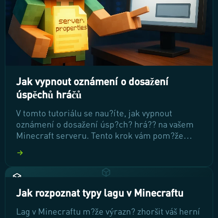
Jak vypnout oznámení o dosažení
úspěchů hráčů
V tomto tutoriálu se nau?íte, jak vypnout
oznámení o dosažení úsp?ch? hrá?? na vašem
Minecraft serveru. Tento krok vám pom?že
snížit zahlcení chatu a zvýšit plynulost hry,
zejména na v?tších serverech. Poj?me se
podívat na jednoduchý postup, jak toho
dosáhnout!
Jak rozpoznat typy lagu v Minecraftu
Lag v Minecraftu m?že výrazn? zhoršit váš herní