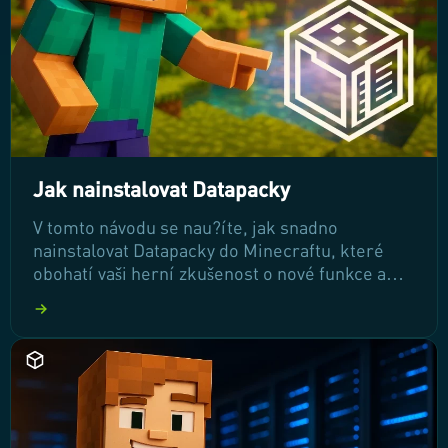
Jak nainstalovat Datapacky
V tomto návodu se nau?íte, jak snadno
nainstalovat Datapacky do Minecraftu, které
obohatí vaši herní zkušenost o nové funkce a
možnosti. Zjistíte, jak stáhnout, nahrát a
aktivovat Datapacky na vašem serveru, abyste
mohli za?ít užívat všechny jejich výhody. Poj?me
se do toho pustit!