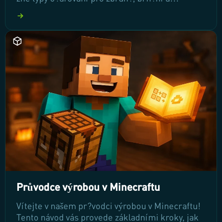
nástroje, abyste zvýšili svou sílu a obranu.
Pono?te se do tajemství o?arovacích stol? a
kovadel a objevte, jak získat ta nejlepší o?
arování pro vaše dobrodružství!
Průvodce výrobou v Minecraftu
Vítejte v našem pr?vodci výrobou v Minecraftu!
Tento návod vás provede základními kroky, jak