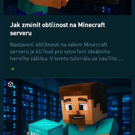
Jak změnit obtížnost na Minecraft
serveru
Nastavení obtížnosti na vašem Minecraft
serveru je klí?ové pro vytvo?ení ideálního
herního zážitku. V tomto tutoriálu se nau?íte,
jak snadno zm?nit obtížnost a jaké možnosti
máte k dispozici. P?ipravte se na výzvy, které
vás ?ekají, a p?izp?sobte si hru podle svých p?
edstav!