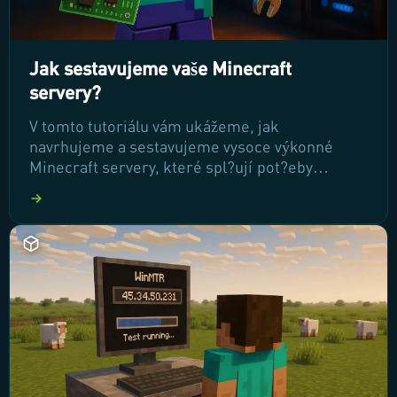
Jak sestavujeme vaše Minecraft
servery?
V tomto tutoriálu vám ukážeme, jak
navrhujeme a sestavujeme vysoce výkonné
Minecraft servery, které spl?ují pot?eby
moderních hrá??. Zjistíte, jak vybíráme špi?
kové komponenty a jak naše vlastní technologie
p?ispívají k optimálnímu hernímu zážitku. P?
ipojte se k nám a objevte tajemství našeho úsp?
chu!