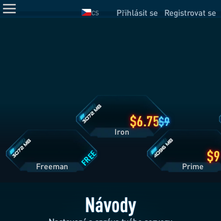
Přihlásit se
Registrovat se
CS
Detaily
plánu
Iron
Detaily
Detaily
plánu
plánu
Freeman
Prime
6.75
9
Iron
FREE
Freeman
Pri
Návody