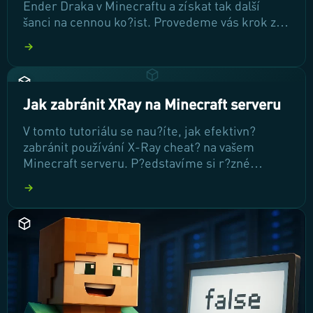
Ender Draka v Minecraftu a získat tak další
šanci na cennou ko?ist. Provedeme vás krok za
krokem procesem od nalezení End portálu až
po výrobu End krystal? a samotné vyvolání
draka. P?ipravte se na vzrušující dobrodružství
v dimenzi End!
Jak zabránit XRay na Minecraft serveru
V tomto tutoriálu se nau?íte, jak efektivn?
zabránit používání X-Ray cheat? na vašem
Minecraft serveru. P?edstavíme si r?zné
metody, v?etn? využití PaperMC a plugin?,
které vám pomohou ochránit hratelnost a
zajistit spravedlivé prost?edí pro všechny hrá?
e. Poj?me se podívat na kroky, které m?žete
okamžit? implementovat!