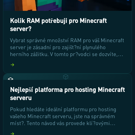
Kolik RAM potřebuji pro Minecraft
server?
Vybrat správné množství RAM pro váš Minecraft
server je zásadní pro zajišt?ní plynulého
herního zážitku. V tomto pr?vodci se dozvíte,
kolik RAM pot?ebujete v závislosti na po?tu
hrá?? a dalších faktorech, abyste
maximalizovali výkon svého serveru. P?ipravte
se na optimalizaci a zlepšení vašeho herního
prost?edí!
Nejlepší platforma pro hosting Minecraft
serveru
Pokud hledáte ideální platformu pro hosting
vašeho Minecraft serveru, jste na správném
míst?. Tento návod vás provede klí?ovými
faktory, které je t?eba zvážit p?i výb?ru