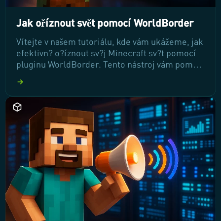
Jak oříznout svět pomocí WorldBorder
Vítejte v našem tutoriálu, kde vám ukážeme, jak
efektivn? o?íznout sv?j Minecraft sv?t pomocí
pluginu WorldBorder. Tento nástroj vám pom?
že zmenšit velikost sv?ta a zlepšit výkon vašeho
serveru. P?ipravte se na jednoduché kroky,
které vám umožní odstranit nepot?ebné
chunk? a optimalizovat herní zážitek!