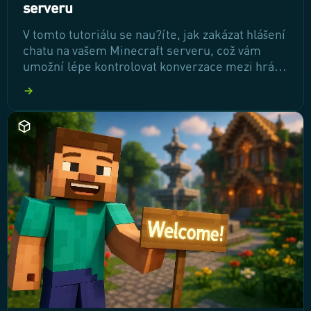
serveru
V tomto tutoriálu se nau?íte, jak zakázat hlášení
chatu na vašem Minecraft serveru, což vám
umožní lépe kontrolovat konverzace mezi hrá?i.
A? už preferujete použití mod? nebo plugin?,
máme pro vás jednoduché a efektivní kroky,
které vám pomohou zajistit bezpe?n?jší herní
prost?edí bez zbyte?ných obav z necht?ného
hlášení.