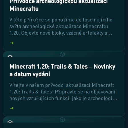
Průvodce archeologickou aktualizací
Minecraftu
V této p?íru?ce se pono?íme do fascinujícího
sv?ta archeologické aktualizace Minecraftu
1.20. Objevte nové bloky, vzácné artefakty a
unikátní mechaniky, které zm?ní váš zp?sob pr?
zkumu a lootování. P?ipravte se na
dobrodružství, které vás zavede do hlubin
historie vašeho oblíbeného sv?ta!
Minecraft 1.20: Trails & Tales – Novinky
a datum vydání
Vítejte v našem pr?vodci aktualizací Minecraft
1.20: Trails & Tales! P?ipravte se na objevování
nových vzrušujících funkcí, jako je archeologie,
úpravy brn?ní a nové moby. Poj?te se s námi
podívat na to, co všechno tato aktualizace p?
inese a jak ji nejlépe využít ve vaší h?e!