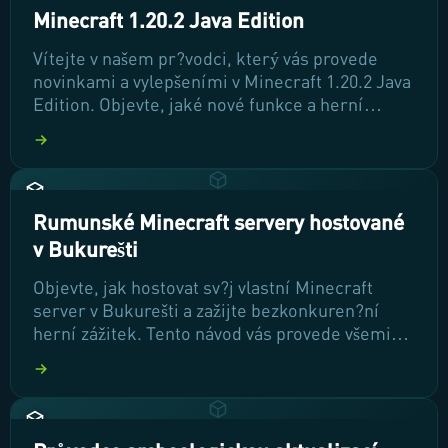
Minecraft 1.20.2 Java Edition
Vítejte v našem pr?vodci, který vás provede
novinkami a vylepšeními v Minecraft 1.20.2 Java
Edition. Objevte, jaké nové funkce a herní
mechaniky p?ináší tato aktualizace, a nau?te se,
jak je maximáln? využít pro ješt? lepší herní
zážitek. P?ipravte se na dobrodružství plné
objevování a tvo?ení!
Rumunské Minecraft servery hostované
v Bukurešti
Objevte, jak hostovat sv?j vlastní Minecraft
server v Bukurešti a zažijte bezkonkuren?ní
herní zážitek. Tento návod vás provede všemi
kroky pot?ebnými k nastavení a optimalizaci
serveru, abyste mohli hrát s p?áteli nebo se p?
ipojit k místní komunit?. P?ipravte se na
vzrušující dobrodružství ve sv?t? Minecraftu!