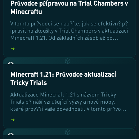
optimalizovat vaše ovládání!
Průvodce přípravou na Trial Chambers v
Minecraftu
V tomto pr?vodci se nau?íte, jak se efektivn? p?
ipravit na zkoušky v Trial Chambers v aktualizaci
Minecraft 1.21. Od základních zásob až po
strategické tipy, tento návod vám pom?že p?
ežít nebezpe?né situace a získat cennou ko?ist.
Poj?me se pono?it do sv?ta trik? a pastí!
Minecraft 1.21: Průvodce aktualizací
Tricky Trials
Aktualizace Minecraft 1.21 s názvem Tricky
Trials p?ináší vzrušující výzvy a nové moby,
které prov??í vaše dovednosti. V tomto pr?vodci
se dozvíte, jak ovládnout Trial Chambers,
objevit jejich tajemství a vybavit se na nebezpe?
né souboje. P?ipravte se na dobrodružství,
které posune vaše hraní na novou úrove?!