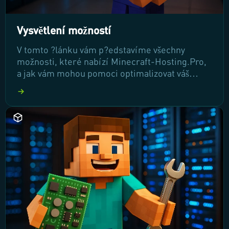
Vysvětlení možností
V tomto ?lánku vám p?edstavíme všechny
možnosti, které nabízí Minecraft-Hosting.Pro,
a jak vám mohou pomoci optimalizovat váš
herní zážitek. Od prémiového hardwaru po
vlastní domény, zjist?te, jak m?žete vylepšit
výkon vašeho serveru a p?izp?sobit ho p?esn?
podle vašich pot?eb. Poj?te se podívat na skv?lé
funkce, které ?ekají na vás!