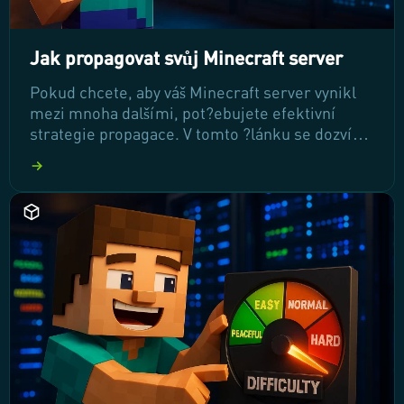
Jak propagovat svůj Minecraft server
Pokud chcete, aby váš Minecraft server vynikl
mezi mnoha dalšími, pot?ebujete efektivní
strategie propagace. V tomto ?lánku se dozvíte,
jak oslovit nové hrá?e, budovat komunitu a
udržet zájem stávajících hrá??. P?ipravte se na
objevování praktických tip?, které vám
pomohou zvýšit viditelnost vašeho serveru a p?
ilákat více hrá??.