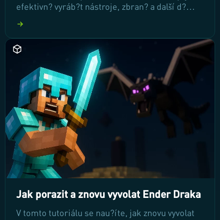
efektivn? vyráb?t nástroje, zbran? a další d?
ležité p?edm?ty pro vaše dobrodružství. Objevte
užite?né tipy a triky, které vám pomohou zlepšit
vaše dovednosti a obohatit váš herní zážitek!
Jak porazit a znovu vyvolat Ender Draka
V tomto tutoriálu se nau?íte, jak znovu vyvolat