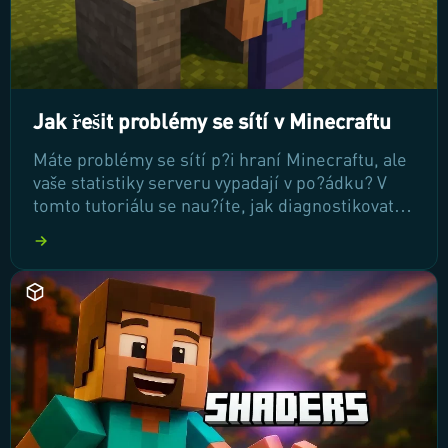
Jak řešit problémy se sítí v Minecraftu
Máte problémy se sítí p?i hraní Minecraftu, ale
vaše statistiky serveru vypadají v po?ádku? V
tomto tutoriálu se nau?íte, jak diagnostikovat a
?ešit sí?ové problémy pomocí nástroje
WinMTR. Získejte lepší p?ehled o stavu vašeho
p?ipojení a zlepšete své herní zážitky!