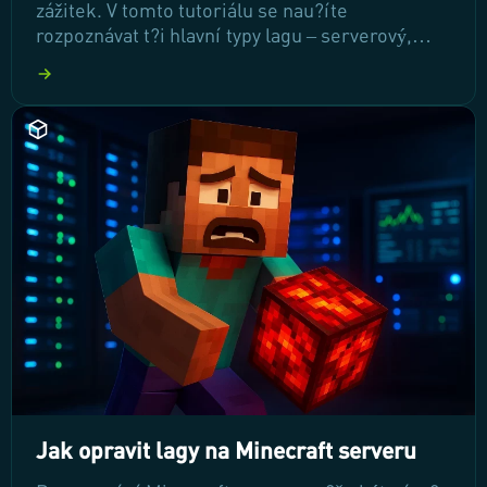
zážitek. V tomto tutoriálu se nau?íte
rozpoznávat t?i hlavní typy lagu – serverový,
klientský a p?ipojovací – a zjistíte, jak je
efektivn? ?ešit. P?e?t?te si, jak zlepšit své hraní
a minimalizovat zpožd?ní!
Jak opravit lagy na Minecraft serveru