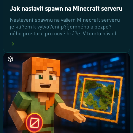
Jak nastavit spawn na Minecraft serveru
Nastavení spawnu na vašem Minecraft serveru
je klí?em k vytvo?ení p?íjemného a bezpe?
ného prostoru pro nové hrá?e. V tomto návodu
se nau?íte, jak vybrat ideální místo, postavit
atraktivní spawn oblast a správn? nastavit
spawn point. P?ipravte se na to, že váš server
získá profesionální vzhled a hrá?i se budou cítit
vítáni!