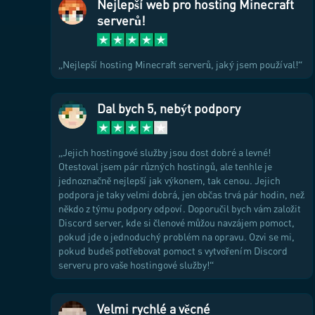
Nejlepší web pro hosting Minecraft
serverů!
Nejlepší hosting Minecraft serverů, jaký jsem používal!
Dal bych 5, nebýt podpory
Jejich hostingové služby jsou dost dobré a levné!
Otestoval jsem pár různých hostingů, ale tenhle je
jednoznačně nejlepší jak výkonem, tak cenou. Jejich
podpora je taky velmi dobrá, jen občas trvá pár hodin, než
někdo z týmu podpory odpoví. Doporučil bych vám založit
Discord server, kde si členové můžou navzájem pomoct,
pokud jde o jednoduchý problém na opravu. Ozvi se mi,
pokud budeš potřebovat pomoct s vytvořením Discord
serveru pro vaše hostingové služby!
Velmi rychlé a věcné