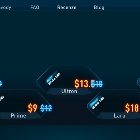
vody
FAQ
Recenze
Blog
Detaily
D
plánu
p
Ultron
O
Detaily
plánu
Lara
13.5
9
18
Ultron
9
18
12
Prime
Lara