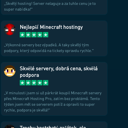
Skvělý hosting! Server nelaguje a za tuhle cenu je to
super nabídka!
Nejlepší Minecraft hostingy
Výkonné servery bez výpadků. A taky skvělý tým
podpory, který odpovídá na tickety opravdu rychle.
Skvělé servery, dobrá cena, skvělá
podpora
V minulosti jsem si už párkrát koupil Minecraft servery
přes Minecraft Hosting Pro, zatím bez problémů. Tento
týden jsem měl se serverem potíž a opravili to super
rychle, podpora je skvělá!
Trochu kostrbatý začátek, ale