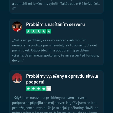
a pomohli mi je všechny vyřešit. Takže ode mě 5 hvězdiček.
:)
Problém s načítáním serveru
Měl jsem problém, že se mi server kvůli modům
nenačítal, a protože jsem nevěděl, jak to opravit, otevřel
jsem ticket. Odpověděli mi a podpora můj problém
vyřešila. Jsem mega spokojený, že mi server teď funguje,
děkuji.
Problémy vyřešeny a opravdu skvělá
podpora!
Když jsem narazil na problémy na svém serveru,
podpora se připojila na můj server. Nejdřív jsem se lekl,
protože jsem si myslel, že je to nějaký náhodný člověk na
mém soukromém serveru. Mám whitelist, ale pak jsem