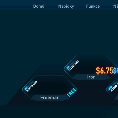
Domů
Nabídky
Funkce
Ná
Detaily
plánu
Iron
Detaily
Detaily
plánu
plánu
Freeman
Prime
6.75
Iron
FREE
Freeman