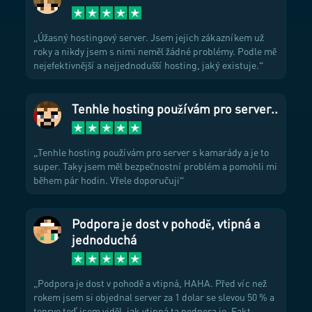
Úžasný hostingový server. Jsem jejich zákazníkem už
roky a nikdy jsem s nimi neměl žádné problémy. Podle mě
nejefektivnější a nejjednodušší hosting, jaký existuje.
Tenhle hosting používám pro server..
Tenhle hosting používám pro server s kamarády a je to
super. Taky jsem měl bezpečnostní problém a pomohli mi
během pár hodin. Vřele doporučuji
Podpora je dost v pohodě, vtipná a
jednoduchá
Podpora je dost v pohodě a vtipná, HAHA. Před víc než
rokem jsem si objednal server za 1 dolar se slevou 50 % a
teprve teď jsem viděl, jak vtipná ta podpora je. Fakt