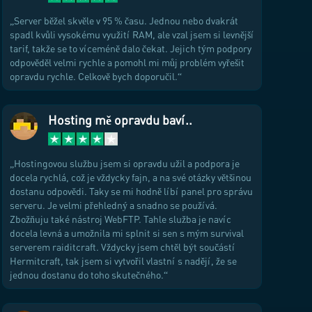
Server běžel skvěle v 95 % času. Jednou nebo dvakrát
spadl kvůli vysokému využití RAM, ale vzal jsem si levnější
tarif, takže se to víceméně dalo čekat. Jejich tým podpory
odpověděl velmi rychle a pomohl mi můj problém vyřešit
opravdu rychle. Celkově bych doporučil.
Hosting mě opravdu baví..
Hostingovou službu jsem si opravdu užil a podpora je
docela rychlá, což je vždycky fajn, a na své otázky většinou
dostanu odpovědi. Taky se mi hodně líbí panel pro správu
serveru. Je velmi přehledný a snadno se používá.
Zbožňuju také nástroj WebFTP. Tahle služba je navíc
docela levná a umožnila mi splnit si sen s mým survival
serverem raiditcraft. Vždycky jsem chtěl být součástí
Hermitcraft, tak jsem si vytvořil vlastní s nadějí, že se
jednou dostanu do toho skutečného.