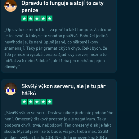
Opravdu to funguje a stojí to za ty
peníze
Opravdu se mi to líbí – za prvé to fakt funguje. Za druhé
je to levné. A taky se to snadno používá. Bohužel jediná
nevýhoda je, že není úplně jasné, co některé ikony
znamenají. Taky pár gramatických chyb. Řekl bych, že
10$ je možná vysoká cena za 4jádrový server; možná to
udělat za 5 nebo 6 dolarů, ale třeba jen nechápu jejich
důvody.
Skvělý výkon serveru, ale je tu pár
háčků
Skvělý výkon serveru. Doslova nikde jinde nic podobného
není. Omezený diskový prostor je ale negativum. Taky
podpora chvíli trvá, než odpoví. Ten omezený disk je fakt
škoda. Myslel jsem, že to bude, víš jak, třeba max. 32GB
velikost světa u tarifu 4GB. NE. Je to omezené na 8GB a