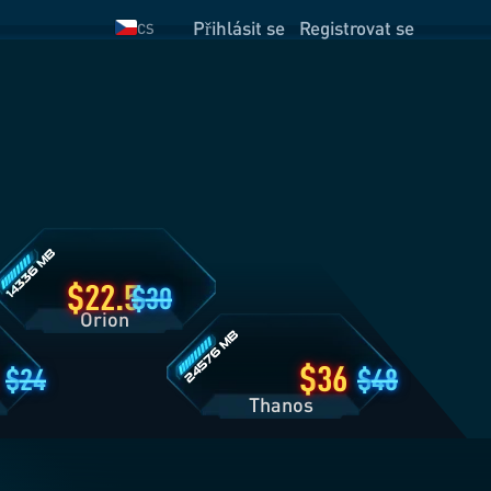
Přihlásit se
Registrovat se
CS
etaily
lánu
rion
Detaily
plánu
Thanos
22.5
30
Orion
36
24
48
Thanos