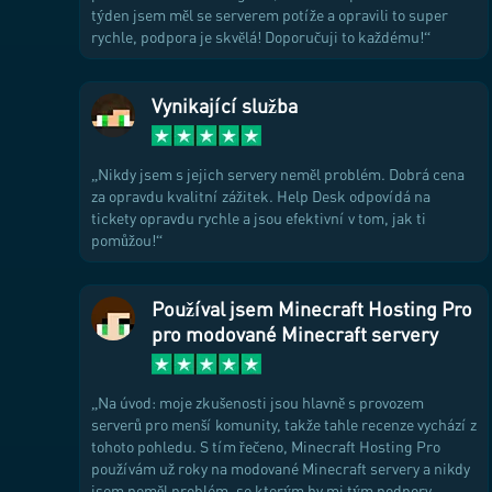
týden jsem měl se serverem potíže a opravili to super
rychle, podpora je skvělá! Doporučuji to každému!
Vynikající služba
Nikdy jsem s jejich servery neměl problém. Dobrá cena
za opravdu kvalitní zážitek. Help Desk odpovídá na
tickety opravdu rychle a jsou efektivní v tom, jak ti
pomůžou!
Používal jsem Minecraft Hosting Pro
pro modované Minecraft servery
Na úvod: moje zkušenosti jsou hlavně s provozem
serverů pro menší komunity, takže tahle recenze vychází z
tohoto pohledu. S tím řečeno, Minecraft Hosting Pro
používám už roky na modované Minecraft servery a nikdy
jsem neměl problém, se kterým by mi tým podpory