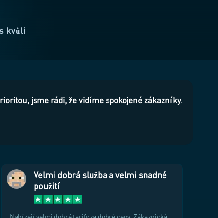
s kvůli
rioritou, jsme rádi, že vidíme spokojené zákazníky.
Velmi dobrá služba a velmi snadné
použití
Nabízejí velmi dobré tarify za dobré ceny. Zákaznická