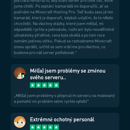
počítačů nemá na to, aby utáhl server pro tolik lidí, kolik
jsme chtěli. Po zeptání kamarádů mi doporučili, ať se
podívám na Minecraft Hosting Pro. Teď budu zase já ten
kamarád, který je doporučí, kdykoli uslyším, že to někdo
chce řešit. Na všechny otázky, které jsem měl(a), mi
odpověděli rychle a jednoduše, rozhraní bylo neuvěřitelně
uživatelsky přívětivé, cena byla skvělá a po tom roce
nemám jedinou výtku. Pokud se rozhodneme Minecraft
znovu oprášit, určitě se sem vrátíme pro všechno, co
budeme pro náš server potřebovat.
Měl(a) jsem problémy se změnou
svého serveru..
Měl(a) jsem problémy s přepnutím serveru na modovaný
a pomohli mi problém velmi rychle vyřešit
Extrémně ochotný personál