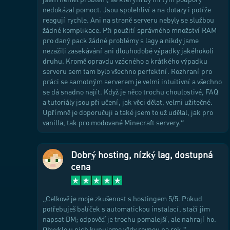
nedokázal pomoct. Jsou spolehliví a na dotazy i potíže
reagují rychle. Ani na straně serveru nebyly se službou
žádné komplikace. Při použití správného množství RAM
pro daný pack žádné problémy s lagy a nikdy jsme
nezažili zasekávání ani dlouhodobé výpadky jakéhokoli
druhu. Kromě opravdu vzácného a krátkého výpadku
serveru sem tam bylo všechno perfektní. Rozhraní pro
práci se samotným serverem je velmi intuitivní a všechno
se dá snadno najít. Když je něco trochu choulostivé, FAQ
a tutoriály jsou při učení, jak věci dělat, velmi užitečné.
Upřímně je doporučuji a také jsem to už udělal, jak pro
vanilla, tak pro modované Minecraft servery.
Dobrý hosting, nízký lag, dostupná
cena
Celkově je moje zkušenost s hostingem 5/5. Pokud
potřebuješ balíček s automatickou instalací, stačí jim
napsat DM; odpověď je trochu pomalejší, ale nahrají ho.
Obvykle u nich kupujeme vždy rovnou na rok.