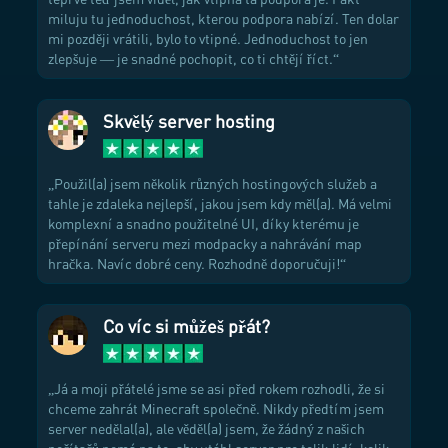
miluju tu jednoduchost, kterou podpora nabízí. Ten dolar
mi později vrátili, bylo to vtipné. Jednoduchost to jen
zlepšuje — je snadné pochopit, co ti chtějí říct.
Skvělý server hosting
Použil(a) jsem několik různých hostingových služeb a
tahle je zdaleka nejlepší, jakou jsem kdy měl(a). Má velmi
komplexní a snadno použitelné UI, díky kterému je
přepínání serveru mezi modpacky a nahrávání map
hračka. Navíc dobré ceny. Rozhodně doporučuji!
Co víc si můžeš přát?
Já a moji přátelé jsme se asi před rokem rozhodli, že si
chceme zahrát Minecraft společně. Nikdy předtím jsem
server nedělal(a), ale věděl(a) jsem, že žádný z našich