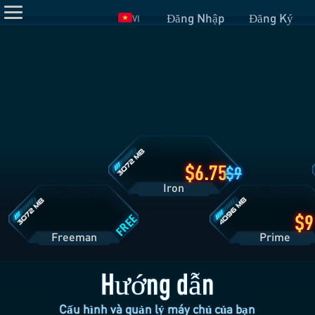
Đăng Nhập
Đăng Ký
VI
Chi
Tiết
Gói
Iron
Chi
Chi
Tiết
Tiết
Gói
Gói
Freeman
Prime
6.75
9
Iron
FREE
Freeman
Pri
Hướng dẫn
Cấu hình và quản lý máy chủ của bạn