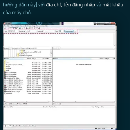
hướng dẫn này) với
địa chỉ,
tên đăng nhập
và
mật khẩu
của máy chủ.