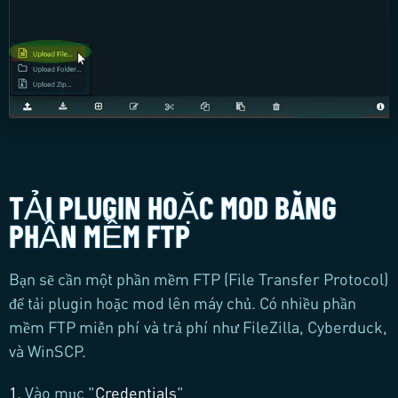
TẢI PLUGIN HOẶC MOD BẰNG
PHẦN MỀM FTP
Bạn sẽ cần một phần mềm FTP (File Transfer Protocol)
để tải plugin hoặc mod lên máy chủ. Có nhiều phần
mềm FTP miễn phí và trả phí như FileZilla, Cyberduck,
và WinSCP.
1.
Vào mục "
Credentials
"