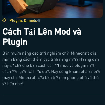
Plugins & mods
·
5
Cách Tải Lên Mod và
Plugin
B?n mu?n nâng cao tr?i nghi?m ch?i Minecraft c?a
mình b?ng cách thêm các tính n?ng m?i? H??ng d?n
này s? ch? cho b?n cách cài ??t mod và plugin m?t
cách ??n gi?n và hi?u qu?. Hãy cùng khám phá ?? bi?n
máy ch? Minecraft c?a b?n tr? nên phong phú và thú
v? h?n nhé!