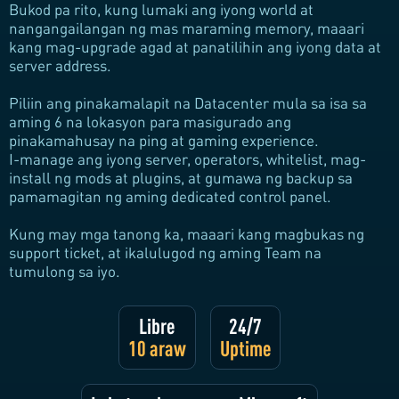
Bukod pa rito, kung lumaki ang iyong world at
nangangailangan ng mas maraming memory, maaari
kang mag-upgrade agad at panatilihin ang iyong data at
server address.
Piliin ang pinakamalapit na Datacenter mula sa isa sa
aming 6 na lokasyon para masigurado ang
pinakamahusay na ping at gaming experience.
I-manage ang iyong server, operators, whitelist, mag-
install ng mods at plugins, at gumawa ng backup sa
pamamagitan ng aming dedicated control panel.
Kung may mga tanong ka, maaari kang magbukas ng
support ticket, at ikalulugod ng aming Team na
tumulong sa iyo.
Libre
24/7
10 araw
Uptime