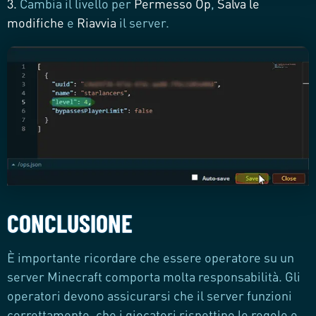
3.
Cambia il livello per
Permesso Op
,
S
alva
le
modifiche
e
Riavvia
il server.
CONCLUSIONE
È importante ricordare che essere operatore su un
server Minecraft comporta molta responsabilità. Gli
operatori devono assicurarsi che il server funzioni
correttamente, che i giocatori rispettino le regole e