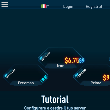
Login
Registrati
IT
Dettagli
Piano
Iron
Dettagli
Dettagli
Piano
Piano
Freeman
Prime
6.75
9
Iron
FREE
Freeman
Pri
Tutorial
Configurare e gestire il tuo server