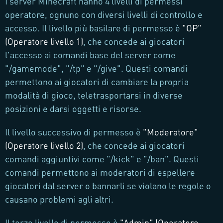
I server Minecraft hanno 4 livelli di permessi
operatore, ognuno con diversi livelli di controllo e
accesso. Il livello più basilare di permesso è
"OP"
(Operatore livello 1)
, che concede ai giocatori
l'accesso ai comandi base del server come
"/gamemode", "/tp" e "/give". Questi comandi
permettono ai giocatori di cambiare la propria
modalità di gioco, teletrasportarsi in diverse
posizioni e darsi oggetti e risorse.
Il livello successivo di permesso è
"Moderatore"
(Operatore livello 2)
, che concede ai giocatori
comandi aggiuntivi come "/kick" e "/ban". Questi
comandi permettono ai moderatori di espellere
giocatori dal server o bannarli se violano le regole o
causano problemi agli altri.
Il terzo livello di permesso è
"Admin" (Operatore