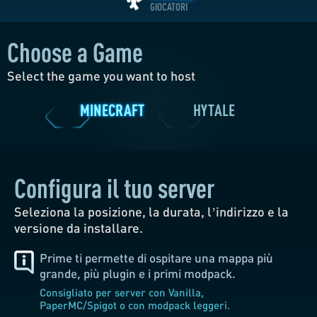
Choose a Game
Ryzen 7900
4096 MB
Illimitato
3 Cores
CPU
MEMORIA
SSD NVMe
Select the game you want to host
Illimitato
GIOCATORI
Configura il tuo server
Seleziona la posizione, la durata, l’indirizzo e la
MINECRAFT
HYTALE
versione da installare.
Prime ti permette di ospitare una mappa più
grande, più plugin e i primi modpack.
Consigliato per server con Vanilla,
PaperMC/Spigot o con modpack leggeri.