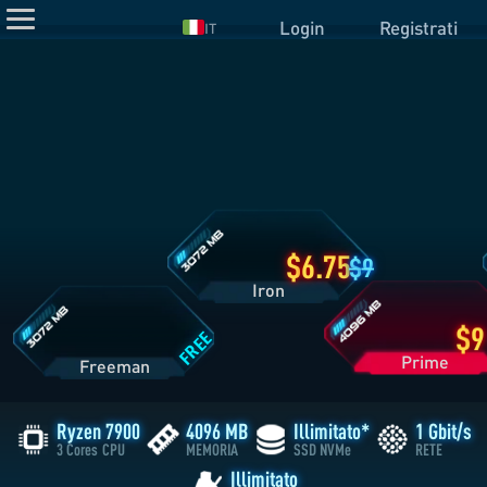
Login
Registrati
IT
Dettagli
Piano
Iron
Dettagli
Dettagli
Piano
Piano
Prime
Freeman
6.75
9
Iron
FREE
Pri
Freeman