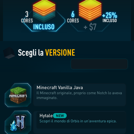
3
6
+25%
CORES
CORES
INCLUSO
+ $7
INCLUSO
Scegli la
VERSIONE
Minecraft Vanilla Java
Il Minecraft originale, proprio come Notch lo aveva
immaginato.
Hytale
NEW
Scopri il mondo di Orbis in un'avventura epica.