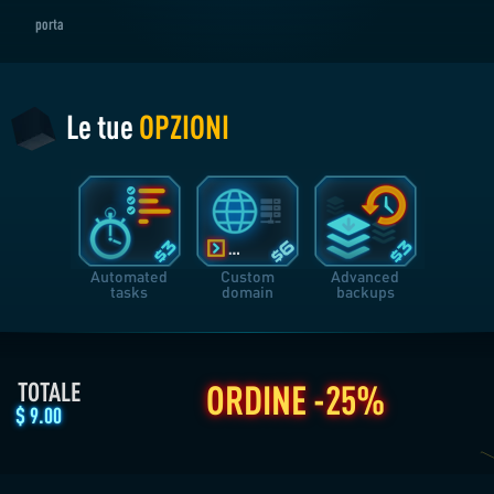
/MESE
/MESE
/MESE
6 MESI
12 MESI
-15%
-20%
$
7.65
$
7.20
Le tue
OPZIONI
/MESE
/MESE
Automated
Custom
Advanced
tasks
domain
backups
TOTALE
ORDINE
-25%
$
9.00