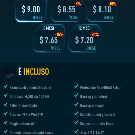
È
INCLUSO
1 MESE
2 MESI
3 MESI
-5%
-10%
$
9.00
$
8.55
$
8.10