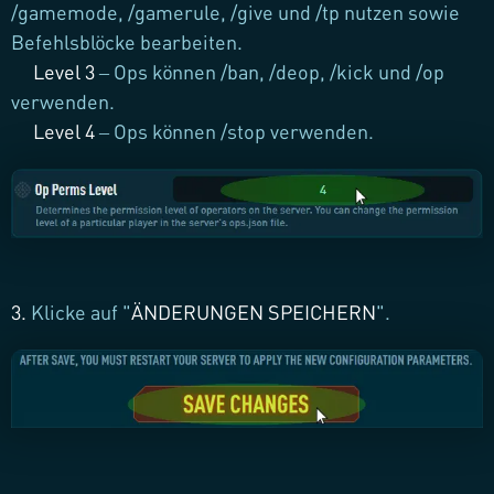
/gamemode, /gamerule, /give und /tp nutzen sowie
Befehlsblöcke bearbeiten.
Level 3
– Ops können /ban, /deop, /kick und /op
verwenden.
Level 4
– Ops können /stop verwenden.
3.
Klicke auf "
ÄNDERUNGEN SPEICHERN
".