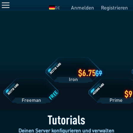
Anmelden
Registrieren
DE
Iron
Tarifdetails
Freeman
Prime
Tarifdetails
Tarifdetails
6.75
9
Iron
FREE
Freeman
Pri
Tutorials
Deinen Server konfigurieren und verwalten