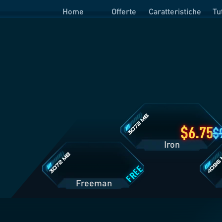
Home
Offerte
Caratteristiche
Tu
Dettagli
Piano
Iron
Dettagli
Dettagl
Piano
Piano
Freeman
Prime
6.75
Iron
FREE
Freeman