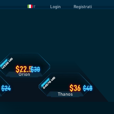
Login
Registrati
IT
ettagli
iano
rion
Dettagli
Piano
Thanos
22.5
30
Orion
36
24
48
Thanos