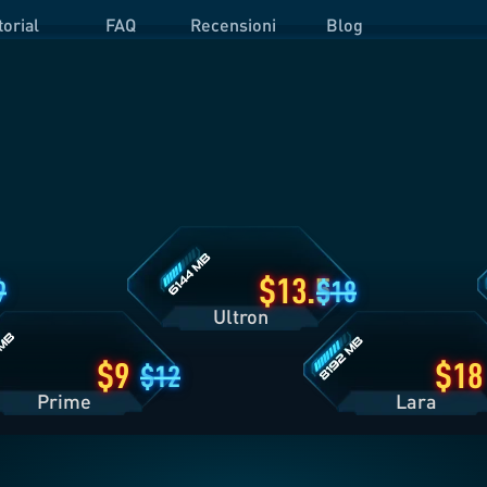
torial
FAQ
Recensioni
Blog
Dettagli
D
Piano
P
Ultron
O
i
Dettagli
Piano
Lara
13.5
9
18
Ultron
9
18
12
Prime
Lara