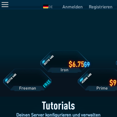
Anmelden
Registrieren
DE
Iron
Tarifdetails
Freeman
Prime
Tarifdetails
Tarifdetails
6.75
9
Iron
FREE
Freeman
Pri
Tutorials
Deinen Server konfigurieren und verwalten