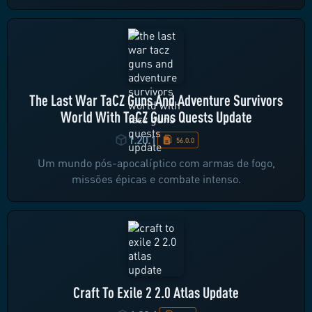
The Last War TaCZ Guns And Adventure Survivors
World With TaCZ Guns Quests Update
1.20.1
56.0.0
Um mundo pós-apocalíptico com armas de fogo,
missões épicas e combate intenso.
Craft To Exile 2 2.0 Atlas Update