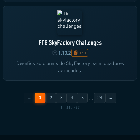
FTB SkyFactory Challenges
1.10.2
1.1.1
Desafios adicionais do SkyFactory para jogadores
avançados.
…
←
1
2
3
4
5
24
→
1 – 21 / 493