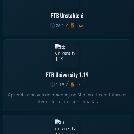
FTB Unstable 6
26.1.2
1.8.0
FTB University 1.19
1.19.2
1.5.1
Aprenda o básico de modding no Minecraft com tutoriais
integrados e missões guiadas.