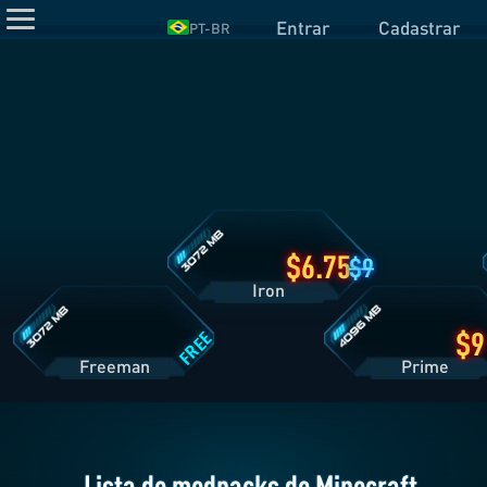
Entrar
Cadastrar
PT-BR
Detalhes
do
Plano
Iron
Detalhes
Detalhes
do
do
Plano
Plano
Freeman
Prime
6.75
9
Iron
FREE
Freeman
Pri
Lista de modpacks de Minecraft