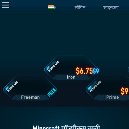
लॉगिन
साइनअप
HI
Iron
प्लान
डिटेल्स
Freeman
Prime
प्लान
प्लान
डिटेल्स
डिटेल्स
6.75
9
Iron
FREE
Freeman
Pri
Minecraft मॉडपैक्स सूची