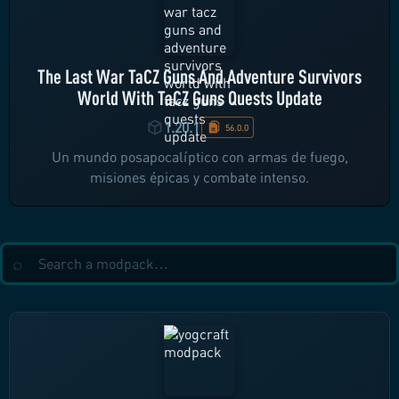
The Last War TaCZ Guns And Adventure Survivors
World With TaCZ Guns Quests Update
1.20.1
56.0.0
Un mundo posapocalíptico con armas de fuego,
misiones épicas y combate intenso.