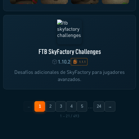
FTB SkyFactory Challenges
1.10.2
1.1.1
Desafíos adicionales de SkyFactory para jugadores
avanzados.
…
←
1
2
3
4
5
24
→
1 – 21 / 493