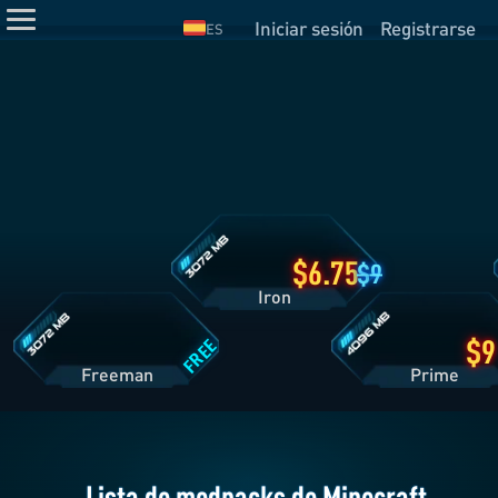
Iniciar sesión
Registrarse
ES
Detalles
del
Plan
Iron
Detalles
Detalles
del
del
Plan
Plan
Freeman
Prime
6.75
9
Iron
FREE
Freeman
Pri
Lista de modpacks de Minecraft