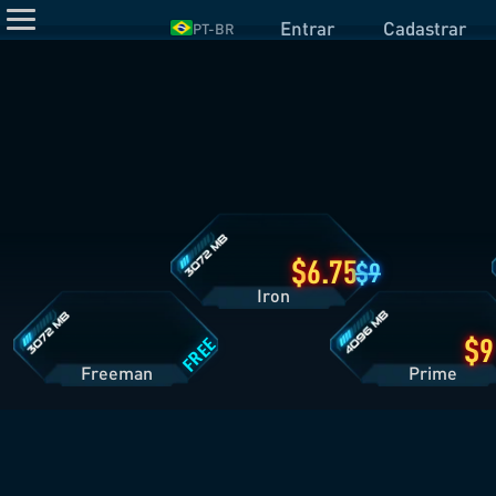
Entrar
Cadastrar
PT-BR
Detalhes
do
Plano
Iron
Detalhes
Detalhes
do
do
Plano
Plano
Freeman
Prime
6.75
9
Iron
FREE
Freeman
Pri