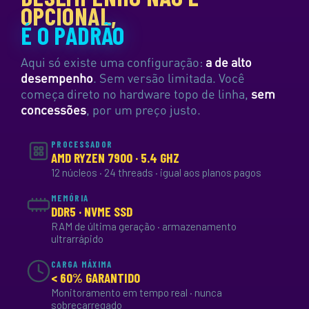
OPCIONAL,
É O PADRÃO
Aqui só existe uma configuração:
a de alto
desempenho
. Sem versão limitada. Você
começa direto no hardware topo de linha,
sem
concessões
, por um preço justo.
PROCESSADOR
AMD RYZEN 7900 · 5.4 GHZ
12 núcleos · 24 threads · igual aos planos pagos
MEMÓRIA
DDR5 · NVME SSD
RAM de última geração · armazenamento
ultrarrápido
CARGA MÁXIMA
< 60% GARANTIDO
Monitoramento em tempo real · nunca
sobrecarregado