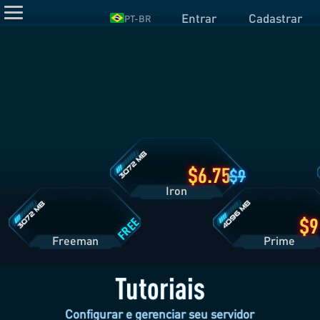
Entrar
Cadastrar
PT-BR
Detalhes
do
Plano
Iron
Detalhes
Detalhes
do
do
Plano
Plano
Freeman
Prime
6.75
9
Iron
FREE
Freeman
Pri
Tutoriais
Configurar e gerenciar seu servidor