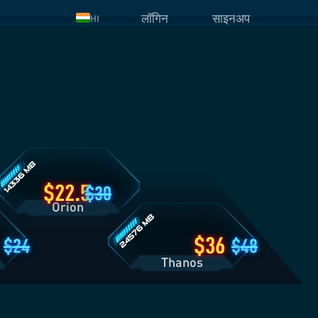
लॉगिन
साइनअप
HI
rion
लान
टेल्स
Thanos
प्लान
डिटेल्स
22.5
30
Orion
36
24
48
Thanos