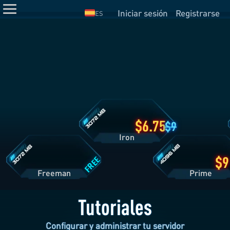
Iniciar sesión
Registrarse
ES
Detalles
del
Plan
Iron
Detalles
Detalles
del
del
Plan
Plan
Freeman
Prime
6.75
9
Iron
FREE
Freeman
Pri
Tutoriales
Configurar y administrar tu servidor