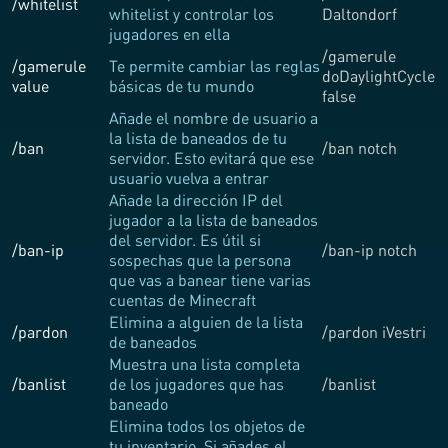
/whitelist
whitelist y controlar los
Daltondorf
jugadores en ella
/gamerule
/gamerule
Te permite cambiar las reglas
doDaylightCycle
value
básicas de tu mundo
false
Añade el nombre de usuario a
la lista de baneados de tu
/ban
/ban notch
servidor. Esto evitará que ese
usuario vuelva a entrar
Añade la dirección IP del
jugador a la lista de baneados
del servidor. Es útil si
/ban-ip
/ban-ip notch
sospechas que la persona
que vas a banear tiene varias
cuentas de Minecraft
Elimina a alguien de la lista
/pardon
/pardon iVestri
de baneados
Muestra una lista completa
/banlist
de los jugadores que has
/banlist
baneado
Elimina todos los objetos de
tu inventario. Si añades el