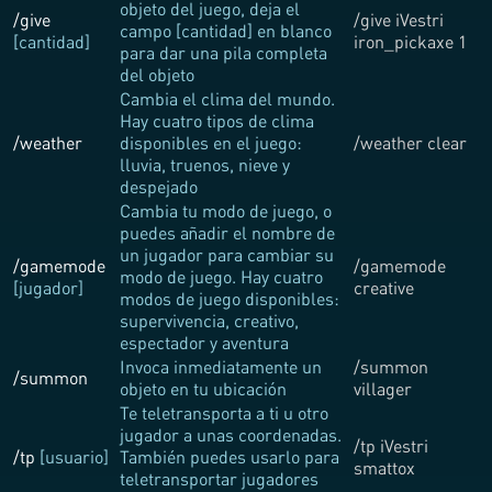
objeto del juego, deja el
/give
/give iVestri
campo [cantidad] en blanco
[cantidad]
iron_pickaxe 1
para dar una pila completa
del objeto
Cambia el clima del mundo.
Hay cuatro tipos de clima
/weather
disponibles en el juego:
/weather clear
lluvia, truenos, nieve y
despejado
Cambia tu modo de juego, o
puedes añadir el nombre de
un jugador para cambiar su
/gamemode
/gamemode
modo de juego. Hay cuatro
[jugador]
creative
modos de juego disponibles:
supervivencia, creativo,
espectador y aventura
Invoca inmediatamente un
/summon
/summon
objeto en tu ubicación
villager
Te teletransporta a ti u otro
jugador a unas coordenadas.
/tp iVestri
/tp
[usuario]
También puedes usarlo para
smattox
teletransportar jugadores