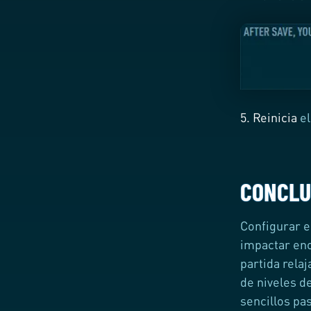
5.
Reinicia
el
CONCLU
Configurar e
impactar en
partida rela
de niveles d
sencillos pa