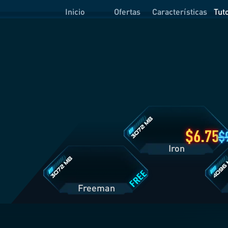
Inicio
Ofertas
Características
Tut
Detalles
del
Plan
Iron
Detalles
Detall
del
del
Plan
Plan
Freeman
Prime
6.75
Iron
FREE
Freeman