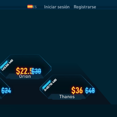
Iniciar sesión
Registrarse
ES
etalles
el
lan
rion
Detalles
del
Plan
Thanos
22.5
30
Orion
36
24
48
Thanos