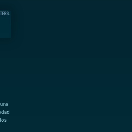
 una
iedad
los