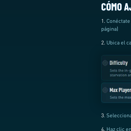
CÓMO A
1.
Conéctate 
página)
2.
Ubica el c
3
. Seleccion
4.
Haz clic en