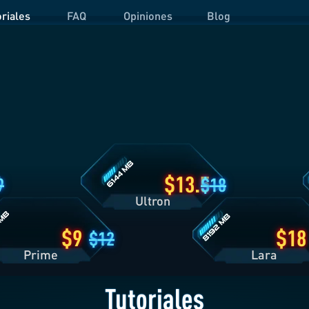
oriales
FAQ
Opiniones
Blog
Detalles
D
del
d
Plan
P
Ultron
O
es
Detalles
del
Plan
Lara
13.5
9
18
Ultron
9
18
12
Prime
Lara
Tutoriales