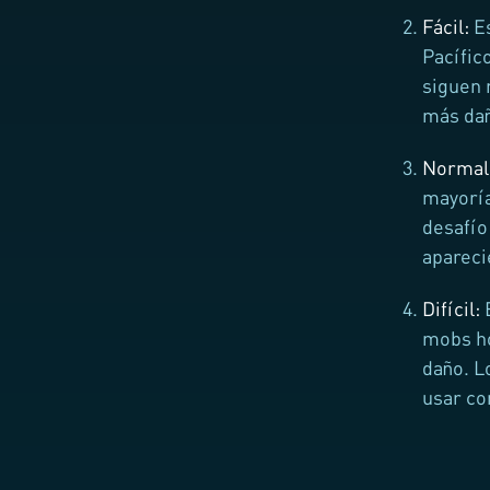
Fácil:
Es
Pacífic
siguen 
más da
Normal
mayoría
desafío
apareci
Difícil:
mobs ho
daño. L
usar co