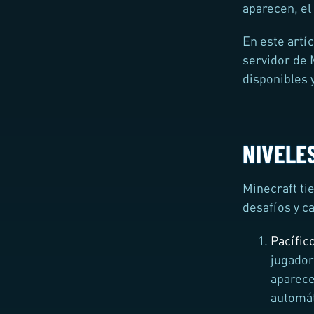
aparecen, el 
En este artí
servidor de M
disponibles 
NIVELES
Minecraft ti
desafíos y c
Pacífic
jugador
aparece
automá