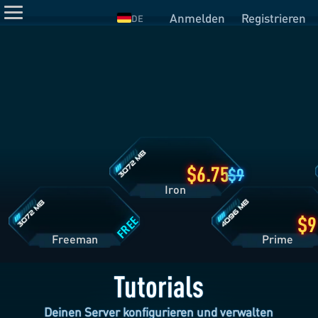
Anmelden
Registrieren
DE
Iron
Tarifdetails
Freeman
Prime
Tarifdetails
Tarifdetails
6.75
9
Iron
FREE
Freeman
Pri
Tutorials
Deinen Server konfigurieren und verwalten