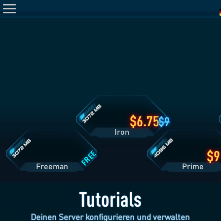
Iron
Tarifdetails
Freeman
Prime
Tarifdetails
Tarifdetails
6.75
9
Iron
FREE
Freeman
Pri
Tutorials
Deinen Server konfigurieren und verwalten