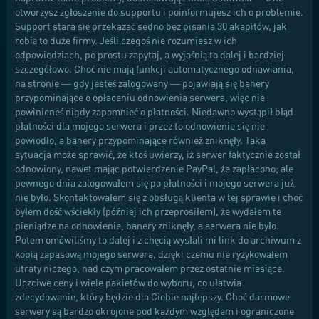
otworzysz zgłoszenie do supportu i poinformujesz ich o problemie.
Support stara się przekazać sedno bez pisania 30 akapitów, jak
robią to duże firmy. Jeśli czegoś nie rozumiesz w ich
odpowiedziach, po prostu zapytaj, a wyjaśnią to dalej i bardziej
szczegółowo. Choć nie mają funkcji automatycznego odnawiania,
na stronie — gdy jesteś zalogowany — pojawiają się banery
przypominające o opłaceniu odnowienia serwera, więc nie
powinieneś nigdy zapomnieć o płatności. Niedawno wystąpił błąd
płatności dla mojego serwera i przez to odnowienie się nie
powiodło, a banery przypominające również zniknęły. Taka
sytuacja może sprawić, że ktoś uwierzy, iż serwer faktycznie został
odnowiony, nawet mając potwierdzenie PayPal, że zapłacono; ale
pewnego dnia zalogowałem się po płatności i mojego serwera już
nie było. Skontaktowałem się z obsługą klienta w tej sprawie i choć
byłem dość wściekły (później ich przeprosiłem), że wydałem te
pieniądze na odnowienie, banery zniknęły, a serwera nie było.
Potem omówiliśmy to dalej i z chęcią wysłali mi link do archiwum z
kopią zapasową mojego serwera, dzięki czemu nie ryzykowałem
utraty niczego, nad czym pracowałem przez ostatnie miesiące.
Uczciwe ceny i wiele pakietów do wyboru, co ułatwia
zdecydowanie, który będzie dla Ciebie najlepszy. Choć darmowe
serwery są bardzo okrojone pod każdym względem i ograniczone