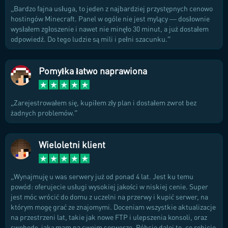
Bardzo fajna usługa, to jeden z najbardziej przystępnych cenowo
hostingów Minecraft. Panel w ogóle nie jest mylący — dosłownie
wysłałem zgłoszenie i nawet nie minęło 30 minut, a już dostałem
odpowiedź. Do tego ludzie są mili i pełni szacunku.
Pomyłka łatwo naprawiona
Zarejestrowałem się, kupiłem zły plan i dostałem zwrot bez
żadnych problemów.
Wieloletni klient
Wynajmuję u was serwery już od ponad 4 lat. Jest ku temu
powód: oferujecie usługi wysokiej jakości w niskiej cenie. Super
jest móc wrócić do domu z uczelni na przerwy i kupić serwer, na
którym mogę grać ze znajomymi. Doceniam wszystkie aktualizacje
na przestrzeni lat, takie jak nowe FTP i ulepszenia konsoli, oraz
swobodę, jaką mam na swoim serwerze. Róbcie dalej to, co robicie