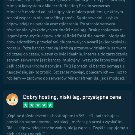
Mimo to korzystam z Minecraft Hosting Pro do serwerów
Minecraft modded od lat i nigdy nie miałem problemu, z którym
zespół wsparcia nie potrafiłby pomóc. Są niezawodni i szybko
odpowiadają na pytania oraz zgłoszenia. Po stronie serwera
również nie było żadnych trudności z usługą. Brak problemów z
lagami przy użyciu odpowiedniej ilości RAM dla paczki i nigdy nie
doświadczyliśmy przycięć ani długotrwałych awarii jakiegokolwiek
rodzaju. Poza bardzo rzadką i krótką przerwą w działaniu serwera
od czasu do czasu, wszystko było idealnie. Interfejs do zarządzania
samym serwerem jest bardzo intuicyjny i wszystko łatwo znaleźć.
Jeśli coś bywa trochę kapryśne, FAQ i poradniki bardzo pomagają
nauczyć się, jak to zrobić. Szczerze mówiąc, polecam ich — i już to
robiłem — zarówno do serwerów Minecraft vanilla, jak i modded.
Dobry hosting, niski lag, przystępna cena
Ogólne doświadczenie z hostingiem to 5/5. Jeśli potrzebujesz
paczki do automatycznej instalacji, możesz po prostu wysłać im
DM — odpowiadają trochę wolno, ale ją wgrają. Zwykle kupujemy u
nich od razu na rok.