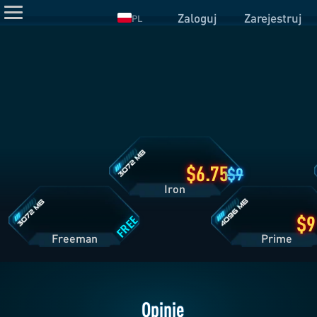
Zaloguj
Zarejestruj
PL
Szczegóły
Planu
Iron
Szczegóły
Szczegóły
Planu
Planu
Freeman
Prime
6.75
9
Iron
FREE
Freeman
Pri
Opinie