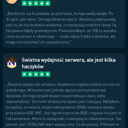
Bardzo mi się to podoba: po pierwsze, to naprawdę działa. Po
drugie, jest tanie. Do tego łatwe w użyciu. Niestety jedyną wadą
jest to, że nie do końca wiadomo, co oznaczają niektóre ikony. Są
też pewne błędy gramatyczne. Powiedziałbym, że 10$ to wysoka
cena za serwer 4-rdzeniowy — może lepiej 5 albo 6 dolarów, ale
mogę nie rozumieć ich uzasadnienia.
Świetna wydajność serwera, ale jest kilka
haczyków
Świetna wydajność serwera. Dosłownie nigdzie indziej nie ma nic
podobnego. Minusem jest jednak ograniczona przestrzeń
dyskowa. Do tego zespół wsparcia potrzebuje czasu, żeby
odpowiedzieć. Ten limit miejsca na dysku jest irytujący. Myślałem,
że będzie, no wiecie, może maksymalnie 32GB rozmiaru świata
przy planie 4GB. NIE. Jest ograniczenie do 8GB i nigdzie nie jest to
reklamowane. Mimo to wydajność z nawiązką to rekompensuje. Ten
serwer jest TOTALNIE wart swojej ceny. Co do grosza. Polecam w