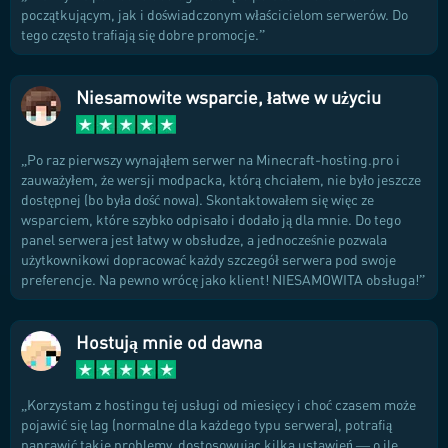
początkującym, jak i doświadczonym właścicielom serwerów. Do
tego często trafiają się dobre promocje.
Niesamowite wsparcie, łatwe w użyciu
Po raz pierwszy wynająłem serwer na Minecraft-hosting.pro i
zauważyłem, że wersji modpacka, którą chciałem, nie było jeszcze
dostępnej (bo była dość nowa). Skontaktowałem się więc ze
wsparciem, które szybko odpisało i dodało ją dla mnie. Do tego
panel serwera jest łatwy w obsłudze, a jednocześnie pozwala
użytkownikowi dopracować każdy szczegół serwera pod swoje
preferencje. Na pewno wrócę jako klient! NIESAMOWITA obsługa!
Hostują mnie od dawna
Korzystam z hostingu tej usługi od miesięcy i choć czasem może
pojawić się lag (normalne dla każdego typu serwera), potrafią
naprawić takie problemy, dostosowując kilka ustawień — o ile