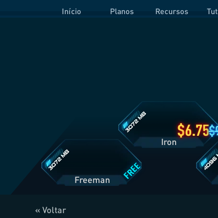
Início
Planos
Recursos
Tut
Detalhes
do
Plano
Iron
Detalhes
Detalh
do
do
Plano
Plano
Freeman
Prime
6.75
Iron
FREE
Freeman
« Voltar