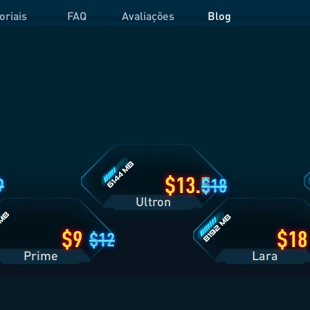
oriais
FAQ
Avaliações
Blog
Detalhes
D
do
d
Plano
P
Ultron
O
es
Detalhes
do
Plano
Lara
13.5
9
18
Ultron
9
18
12
Prime
Lara