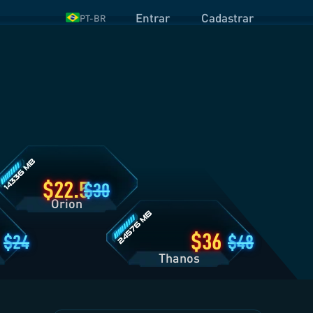
Entrar
Cadastrar
PT-BR
etalhes
o
lano
rion
Detalhes
do
Plano
Thanos
22.5
30
Orion
36
24
48
Thanos