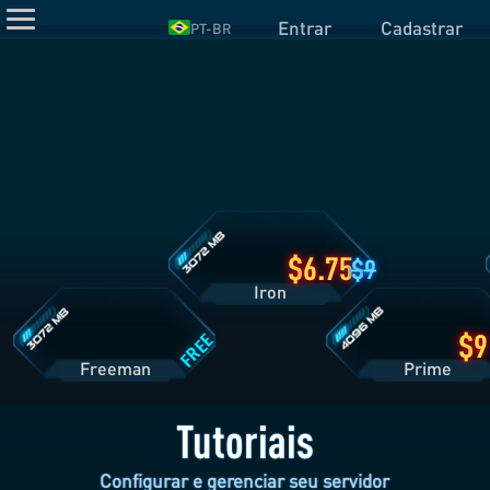
Entrar
Cadastrar
PT-BR
Detalhes
do
Plano
Iron
Detalhes
Detalhes
do
do
Plano
Plano
Freeman
Prime
6.75
9
Iron
FREE
Freeman
Pri
Tutoriais
Configurar e gerenciar seu servidor