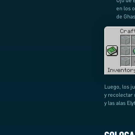
en los 
de Ghast
Luego, los j
y recolectar
y las alas Ely
COLOCA