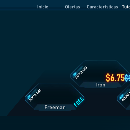
Inicio
Ofertas
Características
Tut
Detalles
del
Plan
Iron
Detalles
Detall
del
del
Plan
Plan
Freeman
Prime
6.75
Iron
FREE
Freeman