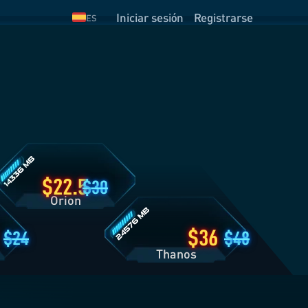
Iniciar sesión
Registrarse
ES
etalles
el
lan
rion
Detalles
del
Plan
Thanos
22.5
30
Orion
36
24
48
Thanos