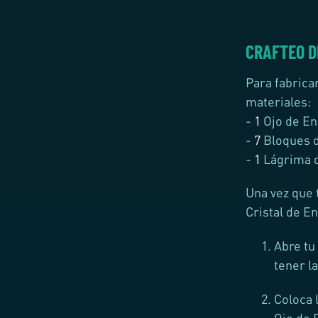
CRAFTEO D
Para fabrica
materiales:
-
1
Ojo de En
-
7
Bloques d
-
1
Lágrima 
Una vez que 
Cristal de En
Abre tu
tener l
Coloca 
Ojo de 