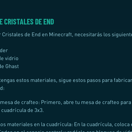
E CRISTALES DE END
r Cristales de End en Minecraft, necesitarás los siguient
der
e vidrio
de Ghast
tengas estos materiales, sigue estos pasos para fabrica
d:
 mesa de crafteo: Primero, abre tu mesa de crafteo para
a cuadrícula de 3x3.
los materiales en la cuadrícula: En la cuadrícula, coloca 
Ender en el espacio central y rodéalo con bloques de vid