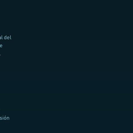
l del
se
l
r
sión