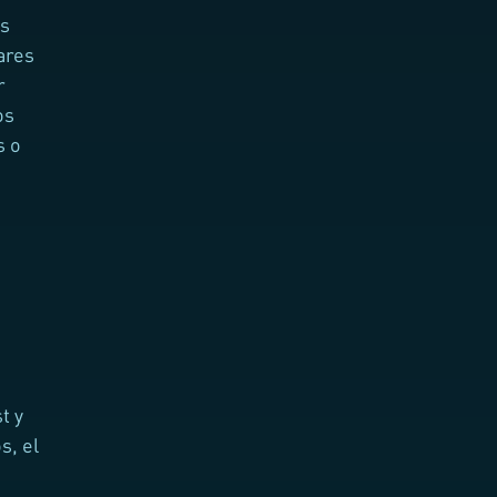
os
ares
r
os
s o
t y
s, el