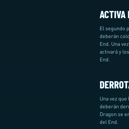
ACTIVA 
El segundo pa
deberán colo
End. Una vez
activará y l
End.
DERROT
Una vez que 
deberán derr
Dragon se en
del End.