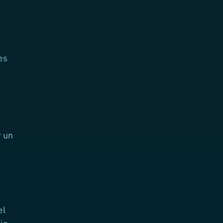
es
r un
el
rio