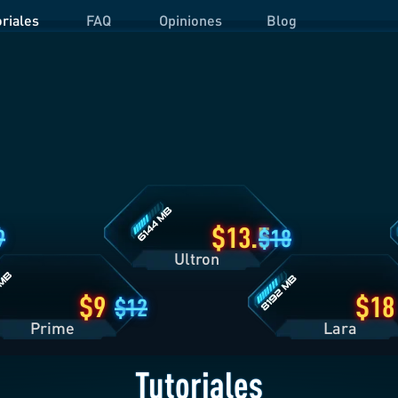
oriales
FAQ
Opiniones
Blog
Detalles
D
del
d
Plan
P
Ultron
O
es
Detalles
del
Plan
Lara
13.5
9
18
Ultron
9
18
12
Prime
Lara
Tutoriales