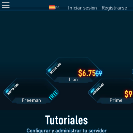
Iniciar sesión
Registrarse
ES
Detalles
del
Plan
Iron
Detalles
Detalles
del
del
Plan
Plan
Freeman
Prime
6.75
9
Iron
FREE
Freeman
Pri
Tutoriales
Configurar y administrar tu servidor