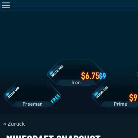
Iron
Tarifdetails
Freeman
Prime
Tarifdetails
Tarifdetails
6.75
9
Iron
FREE
Freeman
Pri
« Zurück