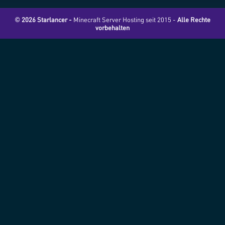
© 2026 Starlancer -
Minecraft Server Hosting seit 2015 -
Alle Rechte
vorbehalten