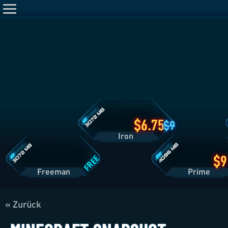
Iron
Tarifdetails
Freeman
Prime
Tarifdetails
Tarifdetails
6.75
9
Iron
FREE
Freeman
Pri
« Zurück