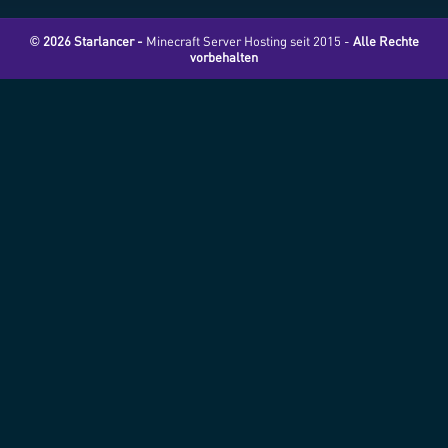
© 2026 Starlancer -
Minecraft Server Hosting seit 2015 -
Alle Rechte
vorbehalten