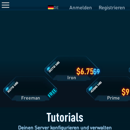
Anmelden
Registrieren
DE
Iron
Tarifdetails
Freeman
Prime
Tarifdetails
Tarifdetails
6.75
9
Iron
FREE
Freeman
Pri
Tutorials
Deinen Server konfigurieren und verwalten