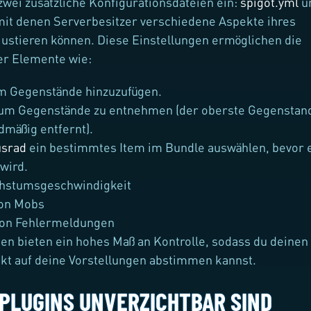
 zwei zusätzliche Konfigurationsdateien ein:
spigot.yml
u
mit denen Serverbesitzer verschiedene Aspekte ihres
justieren können. Diese Einstellungen ermöglichen die
er Elemente wie:
m Gegenstände hinzuzufügen.
um Gegenstände zu entnehmen (der oberste Gegenstan
dmäßig entfernt).
srad
ein bestimmtes Item im Bundle auswählen, bevor 
wird.
hstumsgeschwindigkeit
on Mobs
on Fehlermeldungen
en bieten ein hohes Maß an Kontrolle, sodass du deinen
kt auf deine Vorstellungen abstimmen kannst.
PLUGINS UNVERZICHTBAR SIND