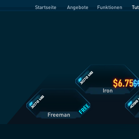
Startseite
Angebote
Funktionen
Tut
Iron
Tarifdetails
Freeman
Prime
Tarifdetails
Tarifde
6.75
Iron
FREE
Freeman