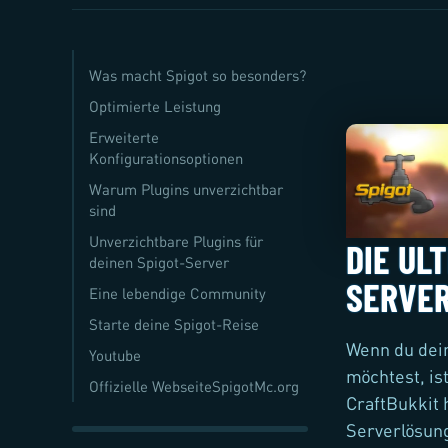
Was macht Spigot so besonders?
Optimierte Leistung
Erweiterte
Konfigurationsoptionen
Warum Plugins unverzichtbar
sind
Unverzichtbare Plugins für
DIE UL
deinen Spigot-Server
SERVER
Eine lebendige Community
Starte deine Spigot-Reise
Wenn du dein
Youtube
möchtest, is
Offizielle WebseiteSpigotMc.org
CraftBukkit 
Serverlösung