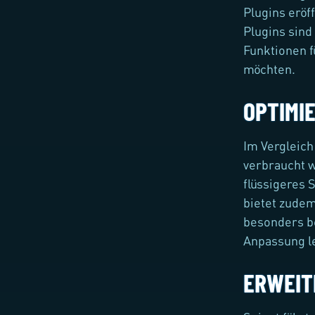
Plugins eröf
Plugins sin
Funktionen f
möchten.
OPTIMI
Im Vergleich
verbraucht w
flüssigeres 
bietet zudem
besonders be
Anpassung l
ERWEIT