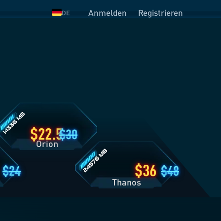
Anmelden
Registrieren
DE
rion
arifdetails
Thanos
Tarifdetails
22.5
30
Orion
36
24
48
Thanos