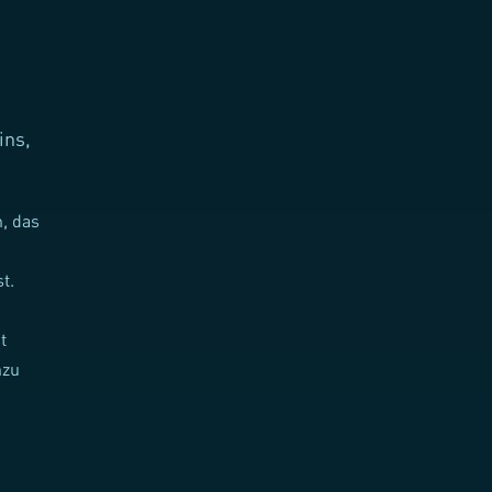
ins,
, das
t.
t
nzu