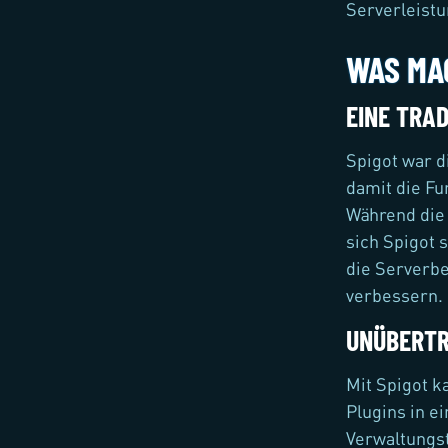
Serverleistu
WAS MA
EINE TRAD
Spigot war d
damit die Fu
Während die 
sich Spigot s
die Serverbe
verbessern.
UNÜBERTR
Mit Spigot k
Plugins in e
Verwaltungst