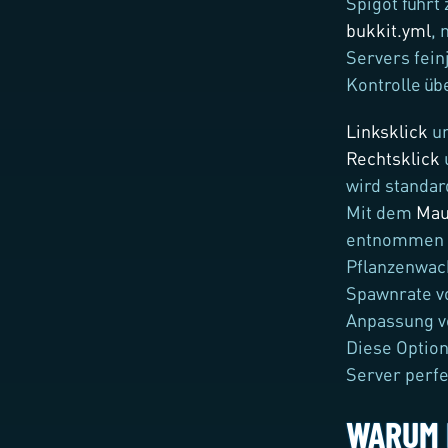
Spigot führt
bukkit.yml
, 
Servers fein
Kontrolle üb
Linksklick
u
Rechtsklick
wird standar
Mit dem
Mau
entnommen 
Pflanzenwac
Spawnrate v
Anpassung v
Diese Option
Server perfe
WARUM 