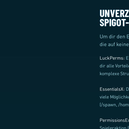
UNVERZ
SPIGOT
Um dir den E
die auf kein
LuckPerms:
E
dir alle Vorte
komplexe Stru
EssentialsX:
D
viele Möglichk
(/spawn, /hom
PermissionsE
Spieleraktion 