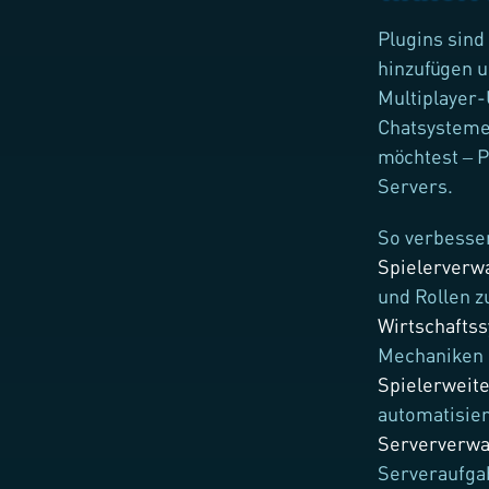
Plugins sin
hinzufügen u
Multiplayer
Chatsysteme
möchtest – P
Servers.
So verbesser
Spielerverw
und Rollen z
Wirtschafts
Mechaniken 
Spielerweit
automatisier
Serververwa
Serveraufga