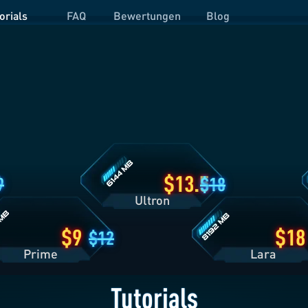
orials
FAQ
Bewertungen
Blog
Ultron
O
Tarifdetails
T
Lara
tails
Tarifdetails
13.5
9
18
Ultron
9
18
12
Prime
Lara
Tutorials