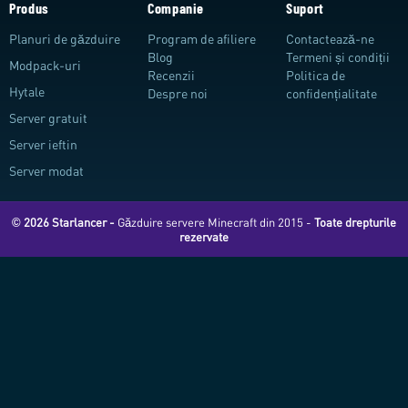
Produs
Companie
Suport
Planuri de găzduire
Program de afiliere
Contactează-ne
Blog
Termeni și condiții
Modpack-uri
Recenzii
Politica de
Hytale
Despre noi
confidențialitate
Server gratuit
Server ieftin
Server modat
© 2026 Starlancer -
Găzduire servere Minecraft din 2015 -
Toate drepturile
rezervate