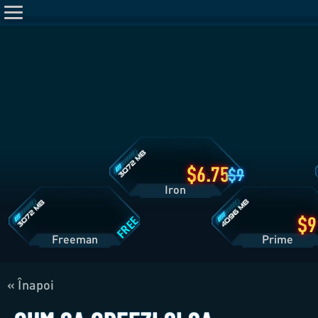
Detalii
plan
Iron
Detalii
Detalii
plan
plan
Freeman
Prime
6.75
9
Iron
FREE
Freeman
Pri
« Înapoi